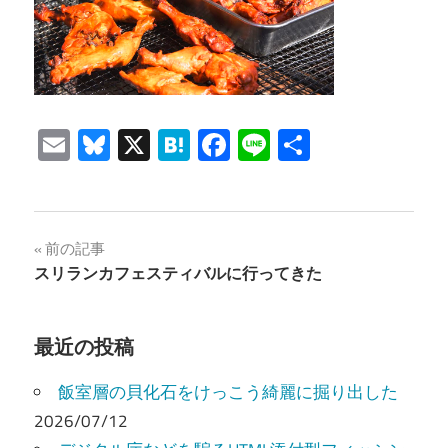
Email
Bluesky
X
Hatena
Facebook
Line
共
有
投
前の記事
スリランカフェスティバルに行ってきた
稿
ナ
最近の投稿
ビ
飯室層の貝化石をけっこう綺麗に掘り出した
ゲ
2026/07/12