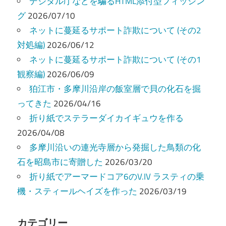
ー
デジタル庁などを騙るHTML添付型フィッシン
グ
2026/07/10
シ
ネットに蔓延るサポート詐欺について (その2
ョ
対処編)
2026/06/12
ン
ネットに蔓延るサポート詐欺について (その1
観察編)
2026/06/09
狛江市・多摩川沿岸の飯室層で貝の化石を掘
ってきた
2026/04/16
折り紙でステラーダイカイギュウを作る
2026/04/08
多摩川沿いの連光寺層から発掘した鳥類の化
石を昭島市に寄贈した
2026/03/20
折り紙でアーマードコア6のV.IV ラスティの乗
機・スティールヘイズを作った
2026/03/19
カテゴリー