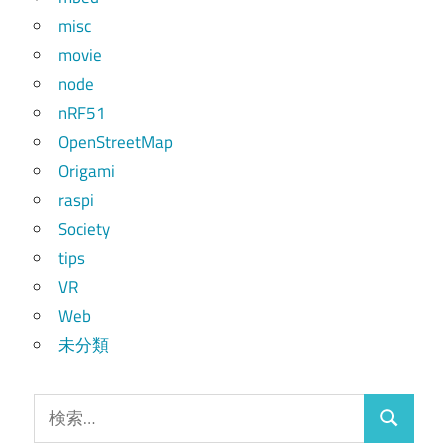
misc
movie
node
nRF51
OpenStreetMap
Origami
raspi
Society
tips
VR
Web
未分類
検
検
索: