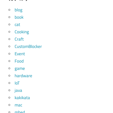
blog
book
cat
Cooking
Craft
CustomBlocker
Event
Food
game
hardware
IoT
java
kakikata
mac
mbed