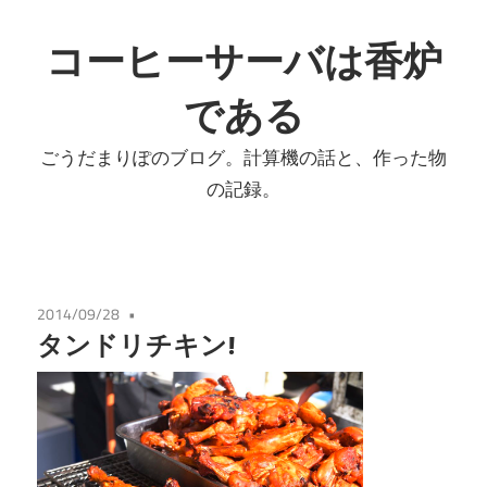
コ
ン
コーヒーサーバは香炉
テ
である
ン
ツ
ごうだまりぽのブログ。計算機の話と、作った物
へ
の記録。
ス
キ
ッ
プ
2014/09/28
タンドリチキン!