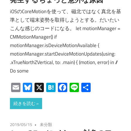
iOSのCoreMotionを使って、磁北ではなく真北を基
準として端末姿勢を取得しようとする。だいたい
こんな感じのコードになる。 let motionManager =
CMMotionManager() if
motionManager.isDeviceMotionAvailable {
motionManager.startDeviceMotionUpdates(using:
.xTrueNorthZVertical, to: .main) { (motion, error) in //
Do some
Email
Bluesky
X
Hatena
Facebook
Line
共
有
続きを読む
2019/05/15
未分類