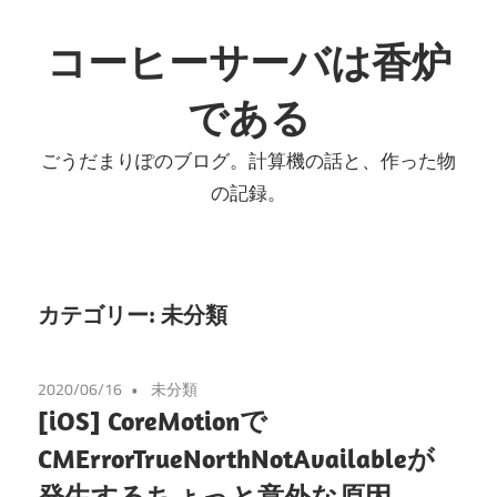
コ
ン
コーヒーサーバは香炉
テ
である
ン
ツ
ごうだまりぽのブログ。計算機の話と、作った物
へ
の記録。
ス
キ
ッ
プ
カテゴリー:
未分類
2020/06/16
未分類
[iOS] CoreMotionで
CMErrorTrueNorthNotAvailableが
発生するちょっと意外な原因