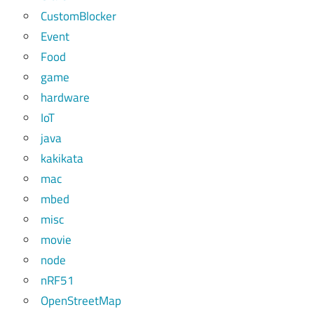
CustomBlocker
Event
Food
game
hardware
IoT
java
kakikata
mac
mbed
misc
movie
node
nRF51
OpenStreetMap