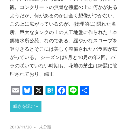
観。コンクリートの無骨な擁壁の上に何かがある
ようだが、何があるのかは全く想像がつかない。
この上に広がっているのが、(物理的に) 隠れた名
所、巨大なタンクの上の人工地盤に作られた「本
郷給水所公苑」なのである。緩やかなスロープを
登りきるとそこには美しく整備されたバラ園が広
がっている。 シーズンは5月と10月の年2回。バ
ラの咲いていない時期も、花壇の芝生は綺麗に管
理されており、端正
Email
Bluesky
X
Hatena
Facebook
Line
共
有
続きを読む
2013/11/20
未分類