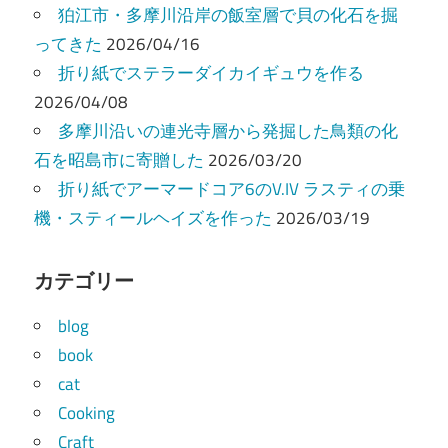
狛江市・多摩川沿岸の飯室層で貝の化石を掘
ってきた
2026/04/16
折り紙でステラーダイカイギュウを作る
2026/04/08
多摩川沿いの連光寺層から発掘した鳥類の化
石を昭島市に寄贈した
2026/03/20
折り紙でアーマードコア6のV.IV ラスティの乗
機・スティールヘイズを作った
2026/03/19
カテゴリー
blog
book
cat
Cooking
Craft