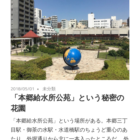
2018/05/01
未分類
「本郷給水所公苑」という秘密の
花園
「本郷給水所公苑」という場所がある。本郷三丁
目駅・御茶の水駅・水道橋駅のちょうど重心のあ
たり、外堀通りから北に一本入ったところだ。 外