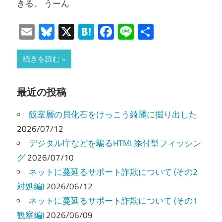
きる。 うーん
Email
Bluesky
X
Hatena
Facebook
Line
共
有
続きを読む
最近の投稿
飯室層の貝化石をけっこう綺麗に掘り出した
2026/07/12
デジタル庁などを騙るHTML添付型フィッシン
グ
2026/07/10
ネットに蔓延るサポート詐欺について (その2
対処編)
2026/06/12
ネットに蔓延るサポート詐欺について (その1
観察編)
2026/06/09