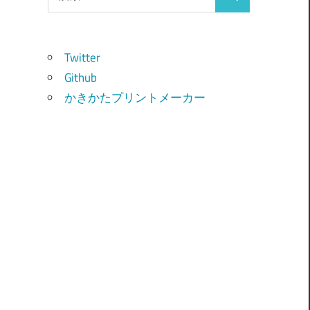
検
索:
索
Twitter
Github
かきかたプリントメーカー