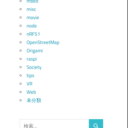
mbed
misc
movie
node
nRF51
OpenStreetMap
Origami
raspi
Society
tips
VR
Web
未分類
検