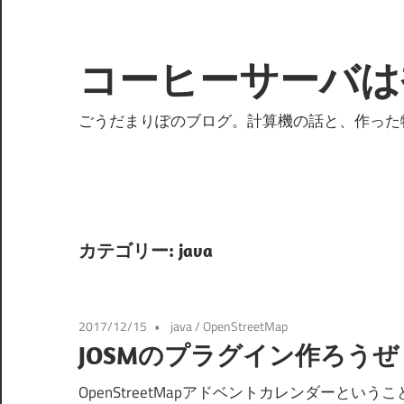
コ
ン
テ
コーヒーサーバは
ン
ツ
ごうだまりぽのブログ。計算機の話と、作った
へ
ス
キ
ッ
プ
カテゴリー:
java
2017/12/15
java
/
OpenStreetMap
JOSMのプラグイン作ろうぜ
OpenStreetMapアドベントカレンダーと