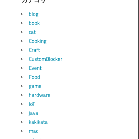
blog
book
cat
Cooking
Craft
CustomBlocker
Event
Food
game
hardware
IoT
java
kakikata
mac