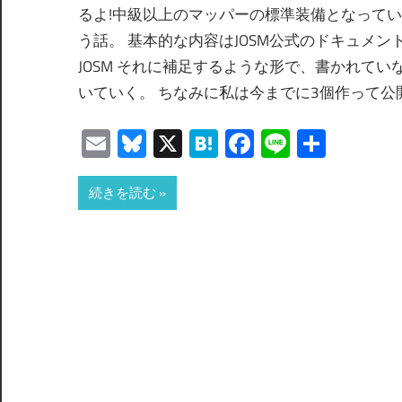
るよ!中級以上のマッパーの標準装備となってい
う話。 基本的な内容はJOSM公式のドキュメントを読めばわかる
JOSM それに補足するような形で、書かれて
いていく。 ちなみに私は今までに3個作って公開
Email
Bluesky
X
Hatena
Facebook
Line
共
有
続きを読む