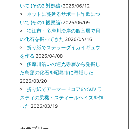
いて (その2 対処編)
2026/06/12
ネットに蔓延るサポート詐欺につ
いて (その1 観察編)
2026/06/09
狛江市・多摩川沿岸の飯室層で貝
の化石を掘ってきた
2026/04/16
折り紙でステラーダイカイギュウ
を作る
2026/04/08
多摩川沿いの連光寺層から発掘し
た鳥類の化石を昭島市に寄贈した
2026/03/20
折り紙でアーマードコア6のV.IV ラ
スティの乗機・スティールヘイズを作
った
2026/03/19
カテゴリー