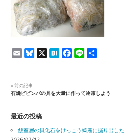
Email
Bluesky
X
Hatena
Facebook
Line
共
有
投
前の記事
石焼ビビンバの具を大量に作って冷凍しよう
稿
ナ
最近の投稿
ビ
飯室層の貝化石をけっこう綺麗に掘り出した
ゲ
2026/07/12