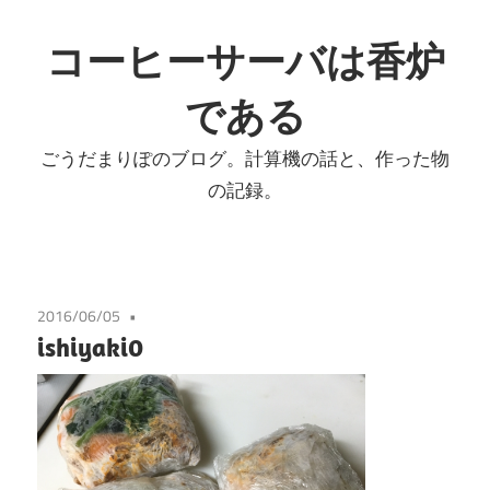
コ
ン
コーヒーサーバは香炉
テ
である
ン
ツ
ごうだまりぽのブログ。計算機の話と、作った物
へ
の記録。
ス
キ
ッ
プ
2016/06/05
ishiyaki0