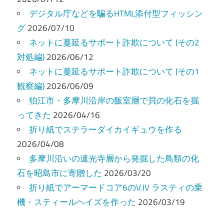
ー
デジタル庁などを騙るHTML添付型フィッシン
グ
2026/07/10
シ
ネットに蔓延るサポート詐欺について (その2
ョ
対処編)
2026/06/12
ン
ネットに蔓延るサポート詐欺について (その1
観察編)
2026/06/09
狛江市・多摩川沿岸の飯室層で貝の化石を掘
ってきた
2026/04/16
折り紙でステラーダイカイギュウを作る
2026/04/08
多摩川沿いの連光寺層から発掘した鳥類の化
石を昭島市に寄贈した
2026/03/20
折り紙でアーマードコア6のV.IV ラスティの乗
機・スティールヘイズを作った
2026/03/19