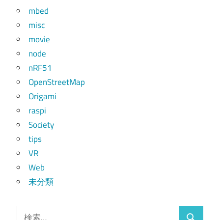
mbed
misc
movie
node
nRF51
OpenStreetMap
Origami
raspi
Society
tips
VR
Web
未分類
検