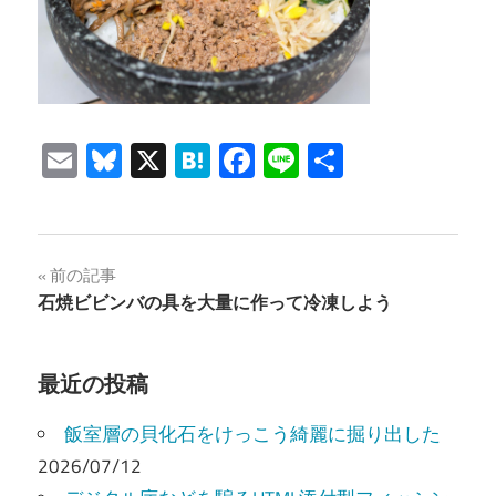
Email
Bluesky
X
Hatena
Facebook
Line
共
有
投
前の記事
石焼ビビンバの具を大量に作って冷凍しよう
稿
ナ
最近の投稿
ビ
飯室層の貝化石をけっこう綺麗に掘り出した
ゲ
2026/07/12