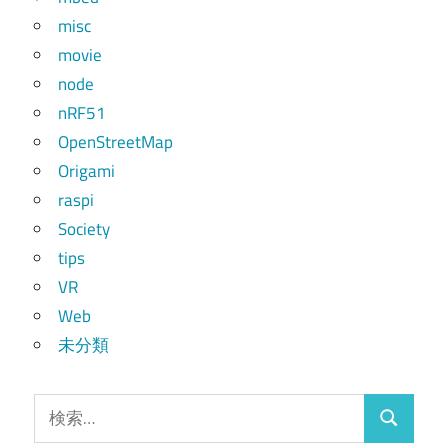
misc
movie
node
nRF51
OpenStreetMap
Origami
raspi
Society
tips
VR
Web
未分類
検
検
索: