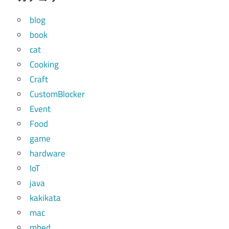
blog
book
cat
Cooking
Craft
CustomBlocker
Event
Food
game
hardware
IoT
java
kakikata
mac
mbed