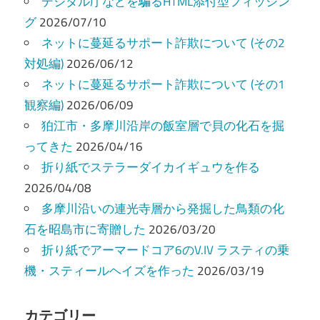
ー
デジタル庁などを騙るHTML添付型フィッシン
グ
2026/07/10
シ
ネットに蔓延るサポート詐欺について (その2
ョ
対処編)
2026/06/12
ン
ネットに蔓延るサポート詐欺について (その1
観察編)
2026/06/09
狛江市・多摩川沿岸の飯室層で貝の化石を掘
ってきた
2026/04/16
折り紙でステラーダイカイギュウを作る
2026/04/08
多摩川沿いの連光寺層から発掘した鳥類の化
石を昭島市に寄贈した
2026/03/20
折り紙でアーマードコア6のV.IV ラスティの乗
機・スティールヘイズを作った
2026/03/19
カテゴリー