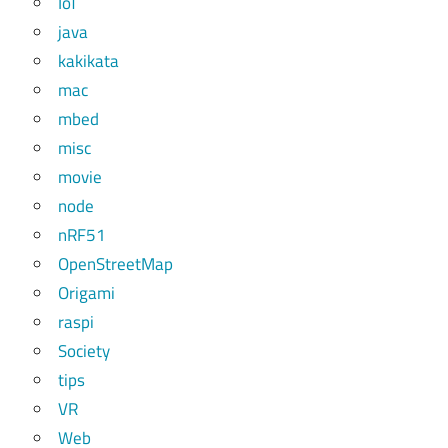
IoT
java
kakikata
mac
mbed
misc
movie
node
nRF51
OpenStreetMap
Origami
raspi
Society
tips
VR
Web