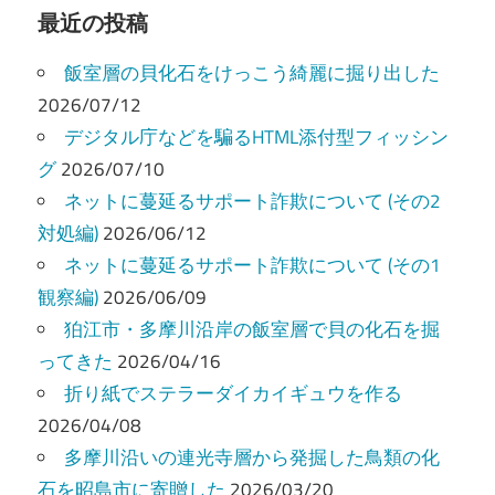
ビ
最近の投稿
ゲ
飯室層の貝化石をけっこう綺麗に掘り出した
ー
2026/07/12
デジタル庁などを騙るHTML添付型フィッシン
シ
グ
2026/07/10
ョ
ネットに蔓延るサポート詐欺について (その2
ン
対処編)
2026/06/12
ネットに蔓延るサポート詐欺について (その1
観察編)
2026/06/09
狛江市・多摩川沿岸の飯室層で貝の化石を掘
ってきた
2026/04/16
折り紙でステラーダイカイギュウを作る
2026/04/08
多摩川沿いの連光寺層から発掘した鳥類の化
石を昭島市に寄贈した
2026/03/20