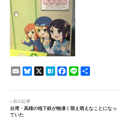
Email
Bluesky
X
Hatena
Facebook
Line
共
有
投
前の記事
台湾・高雄の地下鉄が物凄く萌え萌えなことになっ
稿
ていた
ナ