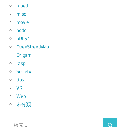
mbed
misc
movie
node
nRF51
OpenStreetMap
Origami
raspi
Society
tips
VR
Web
未分類
検