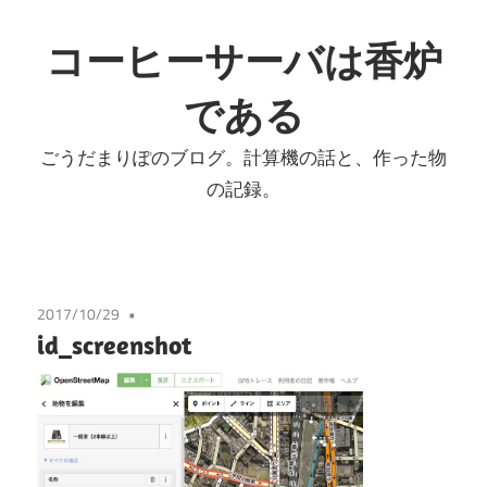
コ
ン
コーヒーサーバは香炉
テ
である
ン
ツ
ごうだまりぽのブログ。計算機の話と、作った物
へ
の記録。
ス
キ
ッ
プ
2017/10/29
id_screenshot