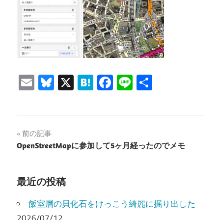
Email
Bluesky
X
Hatena
Facebook
Line
共
有
投
前の記事
OpenStreetMapに参加して5ヶ月経ったのでメモ
稿
ナ
最近の投稿
ビ
飯室層の貝化石をけっこう綺麗に掘り出した
ゲ
2026/07/12