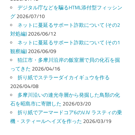
ー
デジタル庁などを騙るHTML添付型フィッシン
グ
2026/07/10
シ
ネットに蔓延るサポート詐欺について (その2
ョ
対処編)
2026/06/12
ン
ネットに蔓延るサポート詐欺について (その1
観察編)
2026/06/09
狛江市・多摩川沿岸の飯室層で貝の化石を掘
ってきた
2026/04/16
折り紙でステラーダイカイギュウを作る
2026/04/08
多摩川沿いの連光寺層から発掘した鳥類の化
石を昭島市に寄贈した
2026/03/20
折り紙でアーマードコア6のV.IV ラスティの乗
機・スティールヘイズを作った
2026/03/19