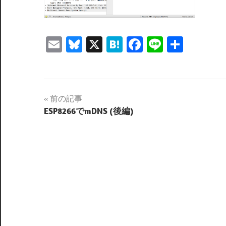
Email
Bluesky
X
Hatena
Facebook
Line
共
有
投
前の記事
ESP8266でmDNS (後編)
稿
ナ
ビ
ゲ
ー
シ