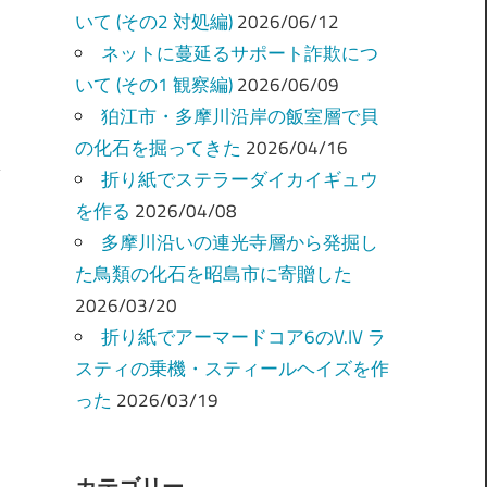
いて (その2 対処編)
2026/06/12
ネットに蔓延るサポート詐欺につ
いて (その1 観察編)
2026/06/09
狛江市・多摩川沿岸の飯室層で貝
の化石を掘ってきた
2026/04/16
折り紙でステラーダイカイギュウ
を作る
2026/04/08
多摩川沿いの連光寺層から発掘し
た鳥類の化石を昭島市に寄贈した
2026/03/20
折り紙でアーマードコア6のV.IV ラ
スティの乗機・スティールヘイズを作
った
2026/03/19
カテゴリー