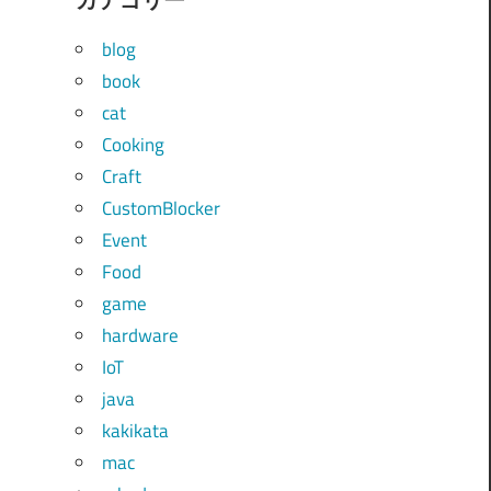
blog
book
cat
Cooking
Craft
CustomBlocker
Event
Food
game
hardware
IoT
java
kakikata
mac