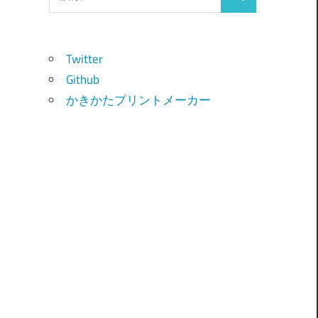
検
索:
索
Twitter
Github
かきかたプリントメーカー