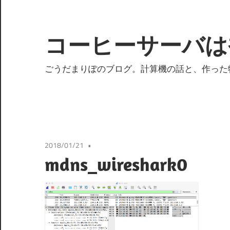
コ
ン
テ
コーヒーサーバは
ン
ツ
ごうだまりぽのブログ。計算機の話と、作った
へ
ス
キ
ッ
プ
2018/01/21
mdns_wireshark0