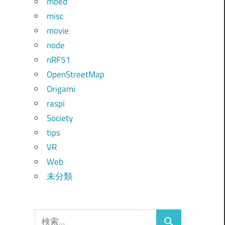
mbed
misc
movie
node
nRF51
OpenStreetMap
Origami
raspi
Society
tips
VR
Web
未分類
検