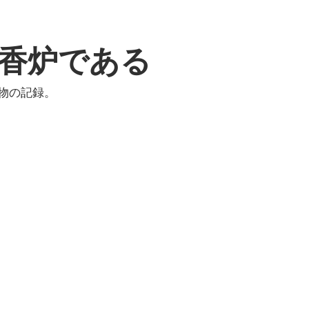
香炉である
物の記録。