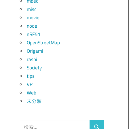
mbed
misc
movie
node
nRF51
OpenStreetMap
Origami
raspi
Society
tips
VR
Web
未分類
検