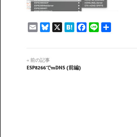
Email
Bluesky
X
Hatena
Facebook
Line
共
有
投
前の記事
ESP8266でmDNS (前編)
稿
ナ
ビ
ゲ
ー
シ