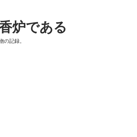
香炉である
物の記録。