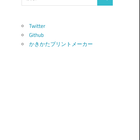
検
索:
索
Twitter
Github
かきかたプリントメーカー