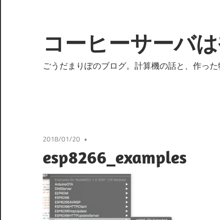
コ
ン
テ
コーヒーサーバは
ン
ツ
ごうだまりぽのブログ。計算機の話と、作った
へ
ス
キ
ッ
プ
2018/01/20
esp8266_examples