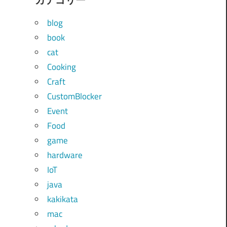
blog
book
cat
Cooking
Craft
CustomBlocker
Event
Food
game
hardware
IoT
java
kakikata
mac