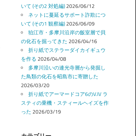
いて (その2 対処編)
2026/06/12
ネットに蔓延るサポート詐欺につ
いて (その1 観察編)
2026/06/09
狛江市・多摩川沿岸の飯室層で貝
の化石を掘ってきた
2026/04/16
折り紙でステラーダイカイギュウ
を作る
2026/04/08
多摩川沿いの連光寺層から発掘し
た鳥類の化石を昭島市に寄贈した
2026/03/20
折り紙でアーマードコア6のV.IV ラ
スティの乗機・スティールヘイズを作
った
2026/03/19
カテゴリー