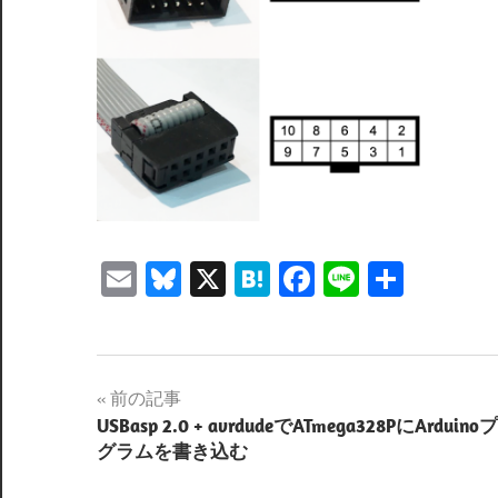
Email
Bluesky
X
Hatena
Facebook
Line
共
有
投
前の記事
USBasp 2.0 + avrdudeでATmega328PにArduino
稿
グラムを書き込む
ナ