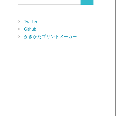
検
索:
索
Twitter
Github
かきかたプリントメーカー