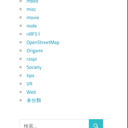
mbed
misc
movie
node
nRF51
OpenStreetMap
Origami
raspi
Society
tips
VR
Web
未分類
検