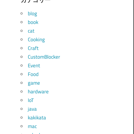
blog
book
cat
Cooking
Craft
CustomBlocker
Event
Food
game
hardware
IoT
java
kakikata
mac