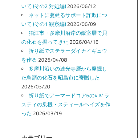
いて (その2 対処編)
2026/06/12
ネットに蔓延るサポート詐欺につ
いて (その1 観察編)
2026/06/09
狛江市・多摩川沿岸の飯室層で貝
の化石を掘ってきた
2026/04/16
折り紙でステラーダイカイギュウ
を作る
2026/04/08
多摩川沿いの連光寺層から発掘し
た鳥類の化石を昭島市に寄贈した
2026/03/20
折り紙でアーマードコア6のV.IV ラ
スティの乗機・スティールヘイズを作
った
2026/03/19
カテゴリー