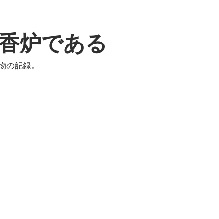
香炉である
物の記録。