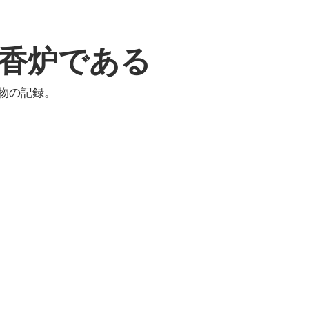
香炉である
物の記録。