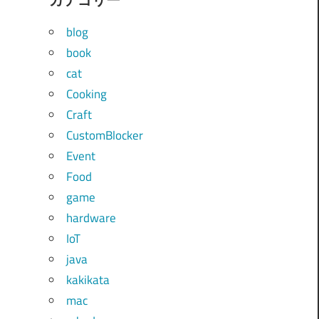
blog
book
cat
Cooking
Craft
CustomBlocker
Event
Food
game
hardware
IoT
java
kakikata
mac