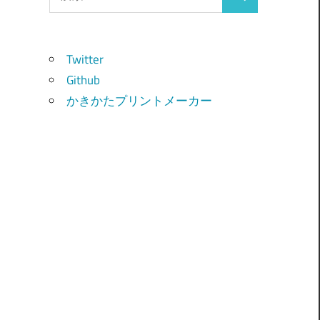
検
索:
索
Twitter
Github
かきかたプリントメーカー