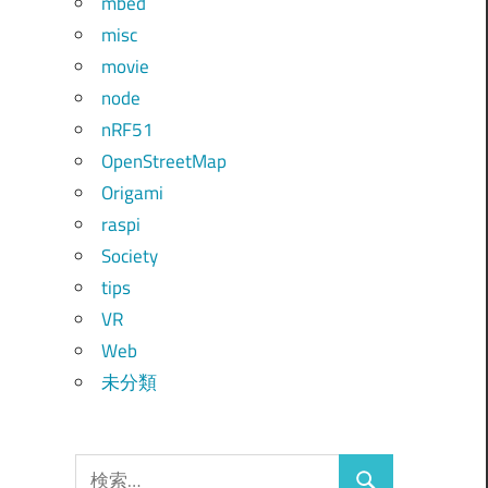
mbed
misc
movie
node
nRF51
OpenStreetMap
Origami
raspi
Society
tips
VR
Web
未分類
検