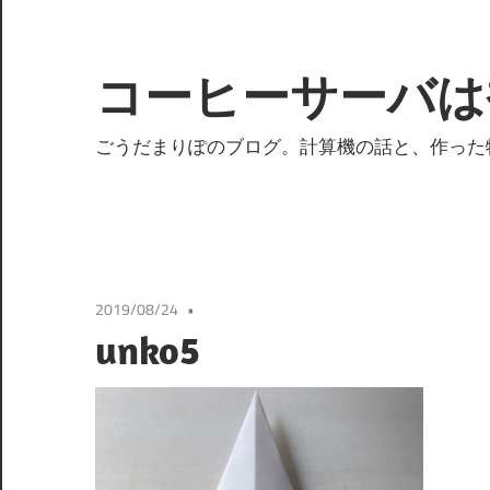
コ
ン
テ
コーヒーサーバは
ン
ツ
ごうだまりぽのブログ。計算機の話と、作った
へ
ス
キ
ッ
プ
2019/08/24
unko5