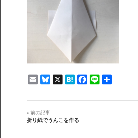
Email
Bluesky
X
Hatena
Facebook
Line
共
有
投
前の記事
折り紙でうんこを作る
稿
ナ