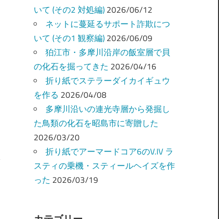
いて (その2 対処編)
2026/06/12
ネットに蔓延るサポート詐欺につ
いて (その1 観察編)
2026/06/09
狛江市・多摩川沿岸の飯室層で貝
の化石を掘ってきた
2026/04/16
折り紙でステラーダイカイギュウ
を作る
2026/04/08
多摩川沿いの連光寺層から発掘し
た鳥類の化石を昭島市に寄贈した
2026/03/20
折り紙でアーマードコア6のV.IV ラ
スティの乗機・スティールヘイズを作
った
2026/03/19
カテゴリー