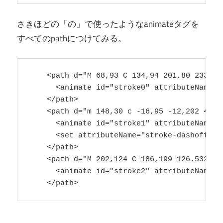
さきほどの「の」で使ったようなanimateタグを
すべてのpathにつけてみる。
    <path d="M 68,93 C 134,94 201,80 233,73"
      <animate id="stroke0" attributeName="
    </path>

    <path d="m 148,30 c -16,95 -12,202 4,257
      <animate id="stroke1" attributeName="
      <set attributeName="stroke-dashoffset
    </path>

    <path d="M 202,124 C 186,199 126.5329,2
      <animate id="stroke2" attributeName="
    </path>