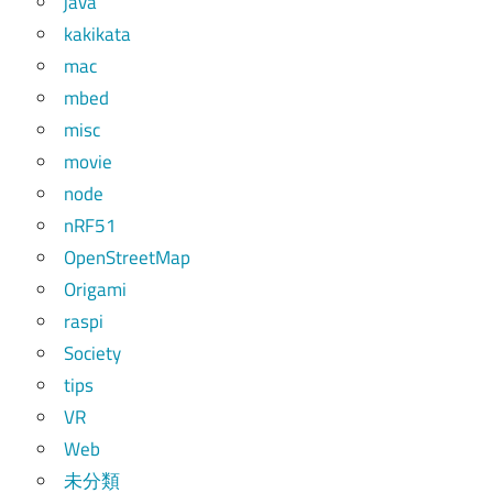
java
kakikata
mac
mbed
misc
movie
node
nRF51
OpenStreetMap
Origami
raspi
Society
tips
VR
Web
未分類