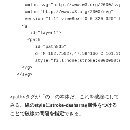
   xmlns:svg="http://www.w3.org/2000/svg"

   xmlns="http://www.w3.org/2000/svg"

   version="1.1" viewBox="0 0 320 320" heigh
  <g

     id="layer1">

    <path

       id="path835"

       d="M 162.75027,47.594166 C 161.30551
       style="fill:none;stroke:#000000;stro
  </g>

<path>タグが「の」の本体だ。これを破線にして
みる。
線のstyleにstroke-dasharray属性をつける
ことで破線の間隔を指定
できる。