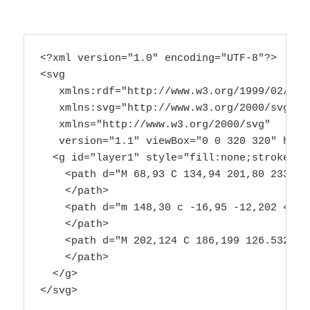
<?xml version="1.0" encoding="UTF-8"?>

<svg

   xmlns:rdf="http://www.w3.org/1999/02/22-r
   xmlns:svg="http://www.w3.org/2000/svg"

   xmlns="http://www.w3.org/2000/svg"

   version="1.1" viewBox="0 0 320 320" heigh
  <g id="layer1" style="fill:none;stroke:#0
    <path d="M 68,93 C 134,94 201,80 233,73"
    </path>

    <path d="m 148,30 c -16,95 -12,202 4,257
    </path>

    <path d="M 202,124 C 186,199 126.5329,2
    </path>

  </g>
