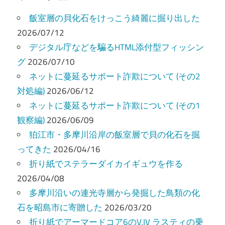
ー
飯室層の貝化石をけっこう綺麗に掘り出した
シ
2026/07/12
デジタル庁などを騙るHTML添付型フィッシン
ョ
グ
2026/07/10
ン
ネットに蔓延るサポート詐欺について (その2
対処編)
2026/06/12
ネットに蔓延るサポート詐欺について (その1
観察編)
2026/06/09
狛江市・多摩川沿岸の飯室層で貝の化石を掘
ってきた
2026/04/16
折り紙でステラーダイカイギュウを作る
2026/04/08
多摩川沿いの連光寺層から発掘した鳥類の化
石を昭島市に寄贈した
2026/03/20
折り紙でアーマードコア6のV.IV ラスティの乗