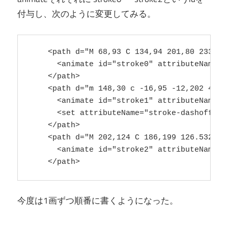
付与し、次のように変更してみる。
    <path d="M 68,93 C 134,94 201,80 233,73"
      <animate id="stroke0" attributeName="
    </path>

    <path d="m 148,30 c -16,95 -12,202 4,257
      <animate id="stroke1" attributeName="
      <set attributeName="stroke-dashoffset
    </path>

    <path d="M 202,124 C 186,199 126.5329,2
      <animate id="stroke2" attributeName="
    </path>
今度は1画ずつ順番に書くようになった。