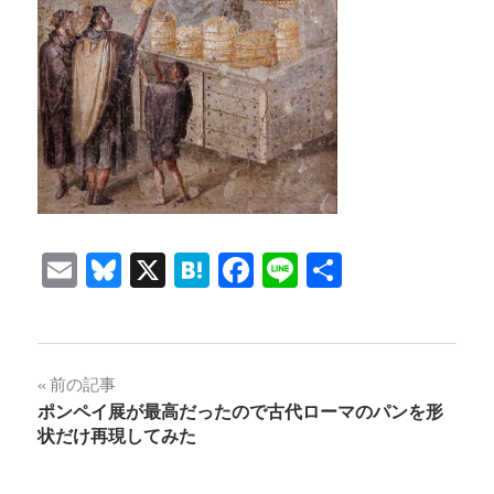
Email
Bluesky
X
Hatena
Facebook
Line
共
有
投
前の記事
ポンペイ展が最高だったので古代ローマのパンを形
稿
状だけ再現してみた
ナ