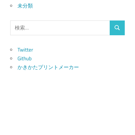
未分類
検
検
索:
索
Twitter
Github
かきかたプリントメーカー