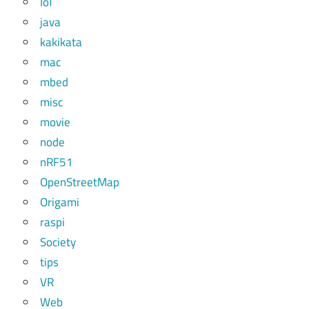
IoT
java
kakikata
mac
mbed
misc
movie
node
nRF51
OpenStreetMap
Origami
raspi
Society
tips
VR
Web