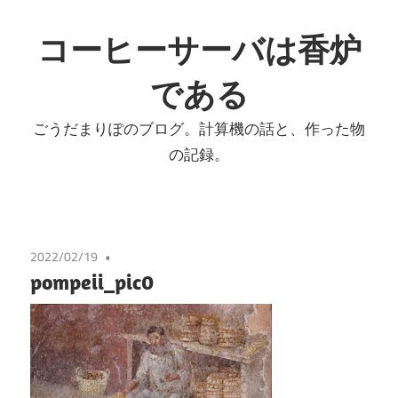
コ
ン
コーヒーサーバは香炉
テ
である
ン
ツ
ごうだまりぽのブログ。計算機の話と、作った物
へ
の記録。
ス
キ
ッ
プ
2022/02/19
pompeii_pic0