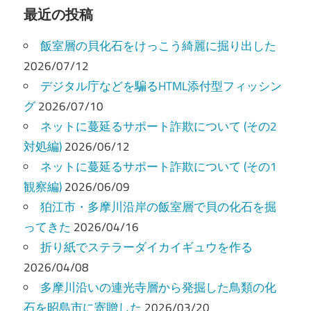
ビ
最近の投稿
ゲ
飯室層の貝化石をけっこう綺麗に掘り出した
ー
2026/07/12
デジタル庁などを騙るHTML添付型フィッシン
シ
グ
2026/07/10
ョ
ネットに蔓延るサポート詐欺について (その2
ン
対処編)
2026/06/12
ネットに蔓延るサポート詐欺について (その1
観察編)
2026/06/09
狛江市・多摩川沿岸の飯室層で貝の化石を掘
ってきた
2026/04/16
折り紙でステラーダイカイギュウを作る
2026/04/08
多摩川沿いの連光寺層から発掘した鳥類の化
石を昭島市に寄贈した
2026/03/20