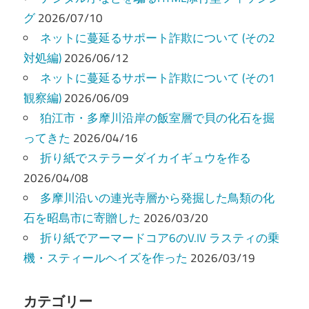
グ
2026/07/10
シ
ネットに蔓延るサポート詐欺について (その2
ョ
対処編)
2026/06/12
ン
ネットに蔓延るサポート詐欺について (その1
観察編)
2026/06/09
狛江市・多摩川沿岸の飯室層で貝の化石を掘
ってきた
2026/04/16
折り紙でステラーダイカイギュウを作る
2026/04/08
多摩川沿いの連光寺層から発掘した鳥類の化
石を昭島市に寄贈した
2026/03/20
折り紙でアーマードコア6のV.IV ラスティの乗
機・スティールヘイズを作った
2026/03/19
カテゴリー