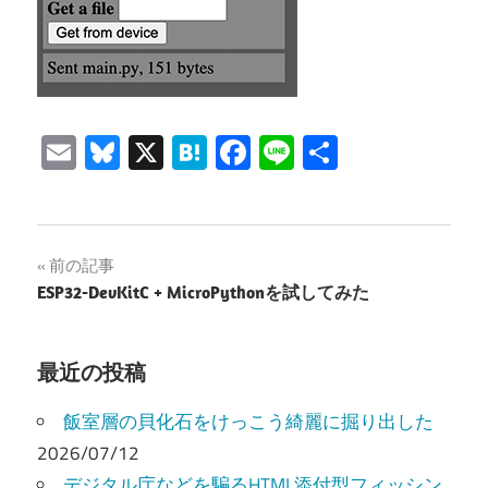
Email
Bluesky
X
Hatena
Facebook
Line
共
有
投
前の記事
ESP32-DevKitC + MicroPythonを試してみた
稿
ナ
最近の投稿
ビ
飯室層の貝化石をけっこう綺麗に掘り出した
ゲ
2026/07/12
ー
デジタル庁などを騙るHTML添付型フィッシン