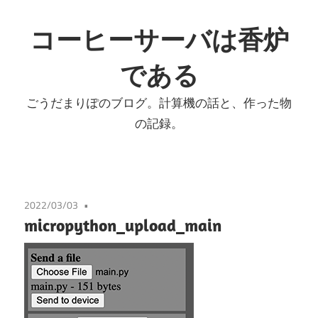
コ
ン
コーヒーサーバは香炉
テ
である
ン
ツ
ごうだまりぽのブログ。計算機の話と、作った物
へ
の記録。
ス
キ
ッ
プ
2022/03/03
micropython_upload_main