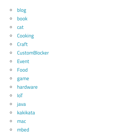
blog
book
cat
Cooking
Craft
CustomBlocker
Event
Food
game
hardware
IoT
java
kakikata
mac
mbed