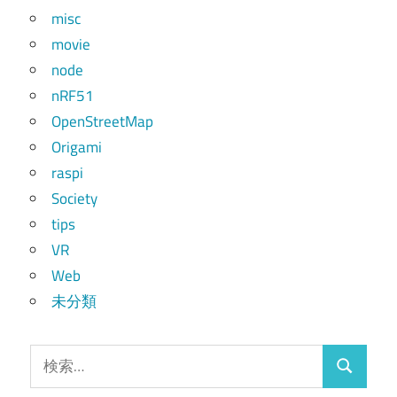
misc
movie
node
nRF51
OpenStreetMap
Origami
raspi
Society
tips
VR
Web
未分類
検
検
索: