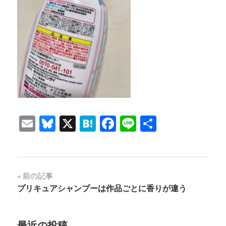
Email
Bluesky
X
Hatena
Facebook
Line
共
有
投
前の記事
プリキュアシャンプーは作品ごとに香りが違う
稿
ナ
最近の投稿