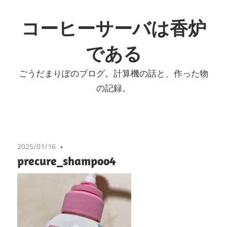
コ
ン
コーヒーサーバは香炉
テ
である
ン
ツ
ごうだまりぽのブログ。計算機の話と、作った物
へ
の記録。
ス
キ
ッ
プ
2025/01/16
precure_shampoo4