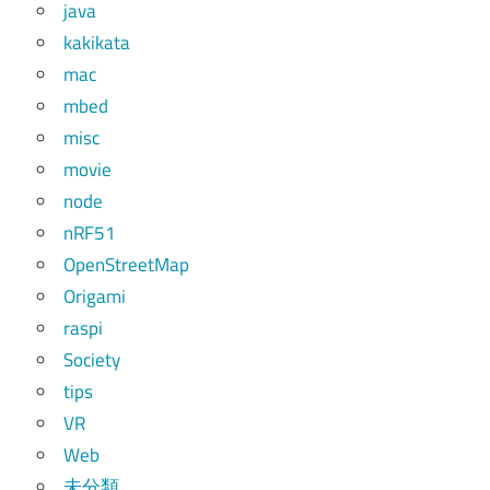
java
kakikata
mac
mbed
misc
movie
node
nRF51
OpenStreetMap
Origami
raspi
Society
tips
VR
Web
未分類