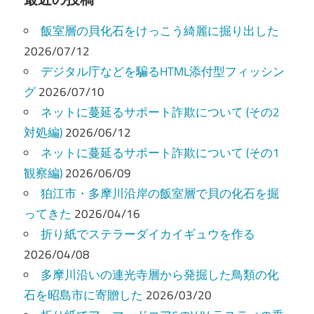
ビ
飯室層の貝化石をけっこう綺麗に掘り出した
ゲ
2026/07/12
ー
デジタル庁などを騙るHTML添付型フィッシン
グ
2026/07/10
シ
ネットに蔓延るサポート詐欺について (その2
ョ
対処編)
2026/06/12
ン
ネットに蔓延るサポート詐欺について (その1
観察編)
2026/06/09
狛江市・多摩川沿岸の飯室層で貝の化石を掘
ってきた
2026/04/16
折り紙でステラーダイカイギュウを作る
2026/04/08
多摩川沿いの連光寺層から発掘した鳥類の化
石を昭島市に寄贈した
2026/03/20