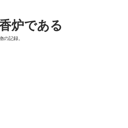
香炉である
物の記録。