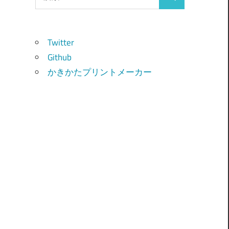
検
索:
索
Twitter
Github
かきかたプリントメーカー