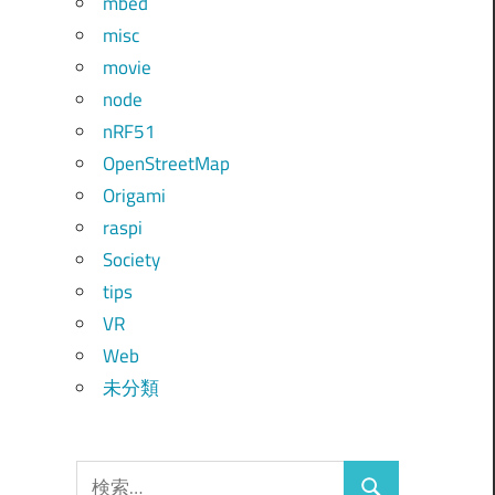
mbed
misc
movie
node
nRF51
OpenStreetMap
Origami
raspi
Society
tips
VR
Web
未分類
検