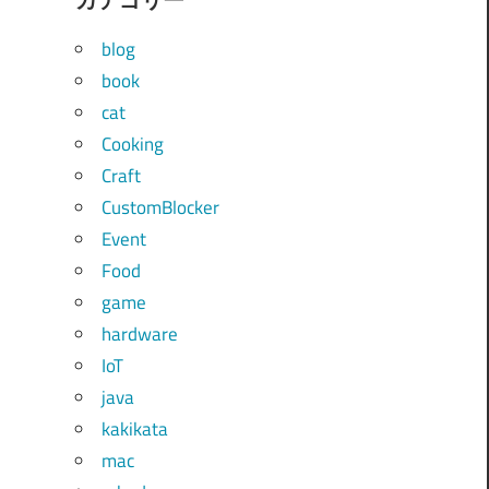
blog
book
cat
Cooking
Craft
CustomBlocker
Event
Food
game
hardware
IoT
java
kakikata
mac