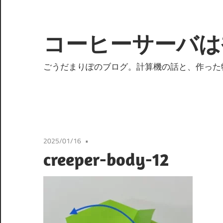
コ
ン
テ
コーヒーサーバは
ン
ツ
ごうだまりぽのブログ。計算機の話と、作った
へ
ス
キ
ッ
プ
2025/01/16
creeper-body-12