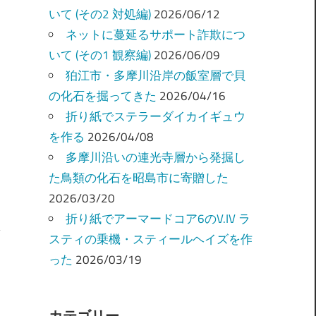
いて (その2 対処編)
2026/06/12
ネットに蔓延るサポート詐欺につ
いて (その1 観察編)
2026/06/09
狛江市・多摩川沿岸の飯室層で貝
の化石を掘ってきた
2026/04/16
折り紙でステラーダイカイギュウ
を作る
2026/04/08
多摩川沿いの連光寺層から発掘し
た鳥類の化石を昭島市に寄贈した
2026/03/20
折り紙でアーマードコア6のV.IV ラ
スティの乗機・スティールヘイズを作
った
2026/03/19
カテゴリー