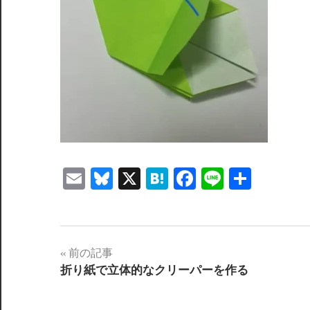
Email
Bluesky
X
Hatena
Facebook
Line
共
有
投
前の記事
折り紙で立体的なクリーパーを作る
稿
ナ