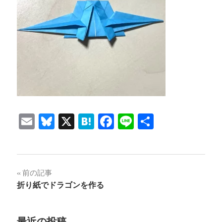
Email
Bluesky
X
Hatena
Facebook
Line
共
有
投
前の記事
折り紙でドラゴンを作る
稿
ナ
最近の投稿