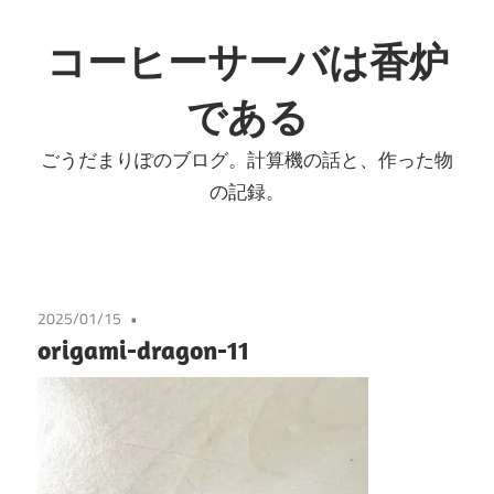
コ
ン
コーヒーサーバは香炉
テ
である
ン
ツ
ごうだまりぽのブログ。計算機の話と、作った物
へ
の記録。
ス
キ
ッ
プ
2025/01/15
origami-dragon-11