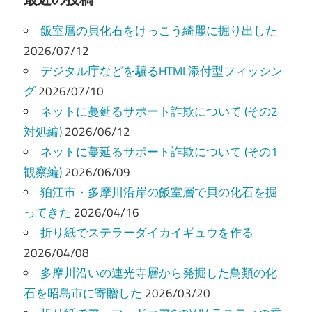
ビ
飯室層の貝化石をけっこう綺麗に掘り出した
ゲ
2026/07/12
ー
デジタル庁などを騙るHTML添付型フィッシン
グ
2026/07/10
シ
ネットに蔓延るサポート詐欺について (その2
ョ
対処編)
2026/06/12
ン
ネットに蔓延るサポート詐欺について (その1
観察編)
2026/06/09
狛江市・多摩川沿岸の飯室層で貝の化石を掘
ってきた
2026/04/16
折り紙でステラーダイカイギュウを作る
2026/04/08
多摩川沿いの連光寺層から発掘した鳥類の化
石を昭島市に寄贈した
2026/03/20