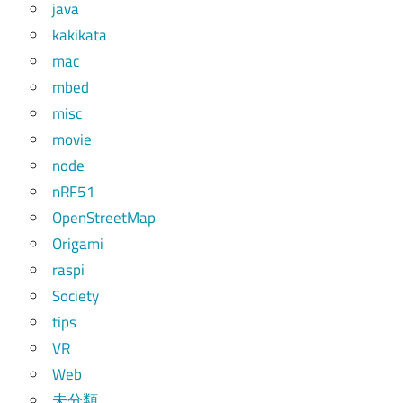
java
kakikata
mac
mbed
misc
movie
node
nRF51
OpenStreetMap
Origami
raspi
Society
tips
VR
Web
未分類