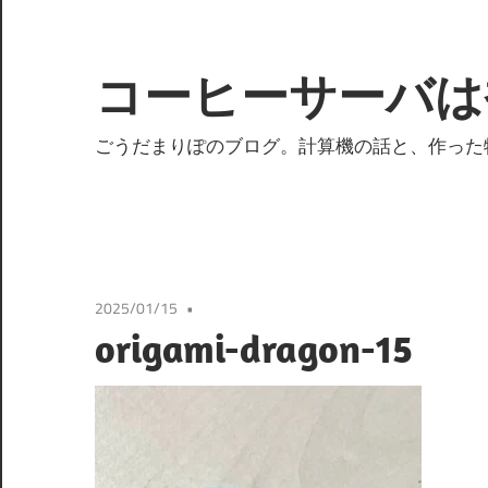
コ
ン
テ
コーヒーサーバは
ン
ツ
ごうだまりぽのブログ。計算機の話と、作った
へ
ス
キ
ッ
プ
2025/01/15
origami-dragon-15