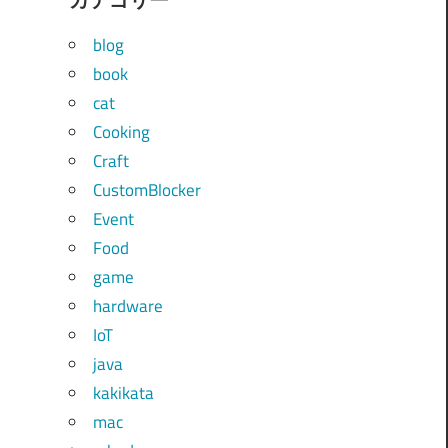
blog
book
cat
Cooking
Craft
CustomBlocker
Event
Food
game
hardware
IoT
java
kakikata
mac