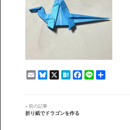
Email
Bluesky
X
Hatena
Facebook
Line
共
有
投
前の記事
折り紙でドラゴンを作る
稿
ナ