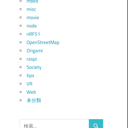
mbed
misc
movie
node
nRF51
OpenStreetMap
Origami
raspi
Society
tips
VR
Web
未分類
検