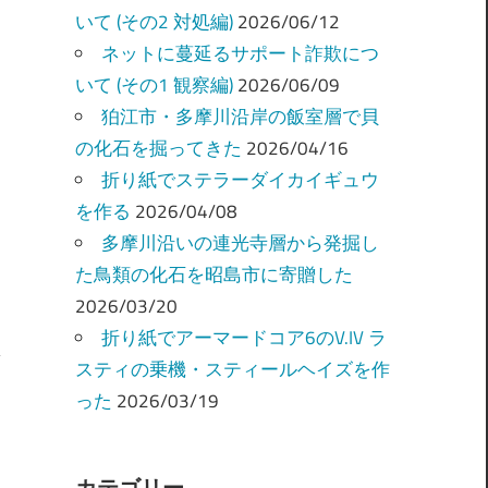
いて (その2 対処編)
2026/06/12
ネットに蔓延るサポート詐欺につ
いて (その1 観察編)
2026/06/09
狛江市・多摩川沿岸の飯室層で貝
の化石を掘ってきた
2026/04/16
折り紙でステラーダイカイギュウ
を作る
2026/04/08
多摩川沿いの連光寺層から発掘し
た鳥類の化石を昭島市に寄贈した
2026/03/20
折り紙でアーマードコア6のV.IV ラ
スティの乗機・スティールヘイズを作
った
2026/03/19
カテゴリー