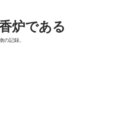
香炉である
物の記録。