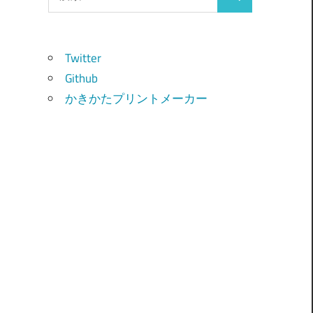
検
索:
索
Twitter
Github
かきかたプリントメーカー