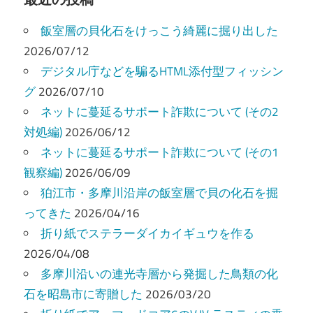
ビ
飯室層の貝化石をけっこう綺麗に掘り出した
ゲ
2026/07/12
ー
デジタル庁などを騙るHTML添付型フィッシン
グ
2026/07/10
シ
ネットに蔓延るサポート詐欺について (その2
ョ
対処編)
2026/06/12
ン
ネットに蔓延るサポート詐欺について (その1
観察編)
2026/06/09
狛江市・多摩川沿岸の飯室層で貝の化石を掘
ってきた
2026/04/16
折り紙でステラーダイカイギュウを作る
2026/04/08
多摩川沿いの連光寺層から発掘した鳥類の化
石を昭島市に寄贈した
2026/03/20