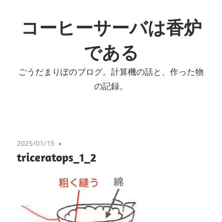
コ
ン
コーヒーサーバは香炉
テ
である
ン
ツ
ごうだまりぽのブログ。計算機の話と、作った物
へ
の記録。
ス
キ
ッ
プ
2025/01/15
triceratops_1_2