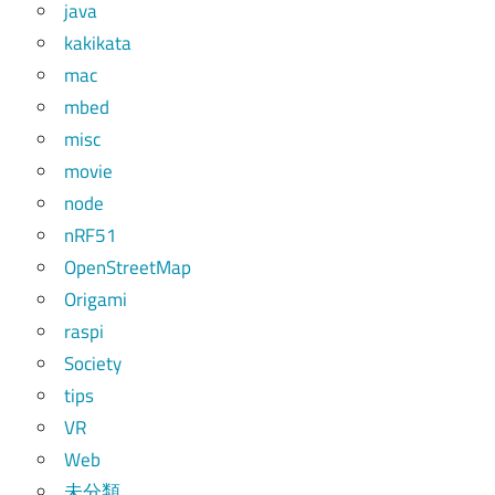
java
kakikata
mac
mbed
misc
movie
node
nRF51
OpenStreetMap
Origami
raspi
Society
tips
VR
Web
未分類