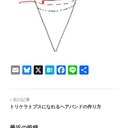
Email
Bluesky
X
Hatena
Facebook
Line
共
有
投
前の記事
トリケラトプスになれるヘアバンドの作り方
稿
ナ
最近の投稿