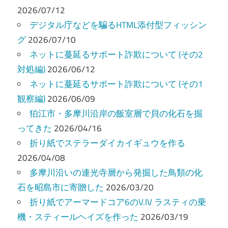
ゲ
2026/07/12
ー
デジタル庁などを騙るHTML添付型フィッシン
グ
2026/07/10
シ
ネットに蔓延るサポート詐欺について (その2
ョ
対処編)
2026/06/12
ン
ネットに蔓延るサポート詐欺について (その1
観察編)
2026/06/09
狛江市・多摩川沿岸の飯室層で貝の化石を掘
ってきた
2026/04/16
折り紙でステラーダイカイギュウを作る
2026/04/08
多摩川沿いの連光寺層から発掘した鳥類の化
石を昭島市に寄贈した
2026/03/20
折り紙でアーマードコア6のV.IV ラスティの乗
機・スティールヘイズを作った
2026/03/19