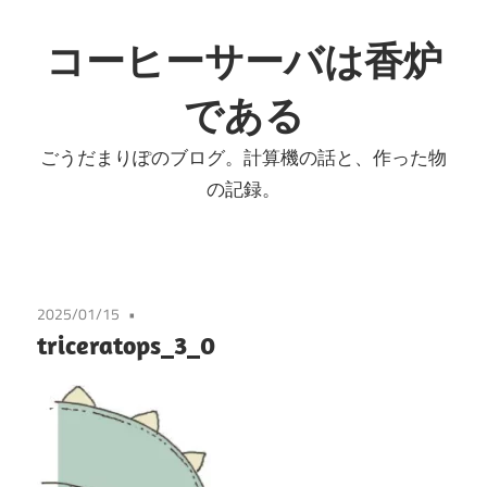
コ
ン
コーヒーサーバは香炉
テ
である
ン
ツ
ごうだまりぽのブログ。計算機の話と、作った物
へ
の記録。
ス
キ
ッ
プ
2025/01/15
triceratops_3_0