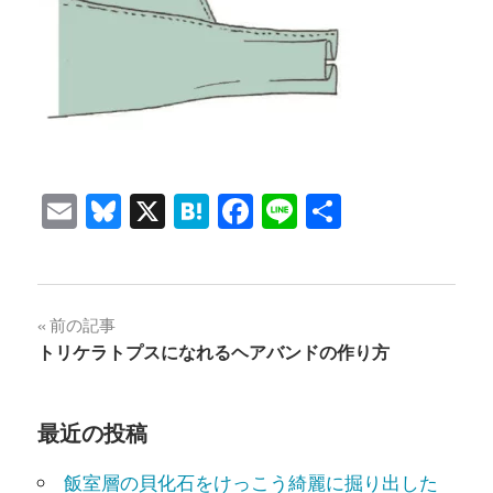
Email
Bluesky
X
Hatena
Facebook
Line
共
有
投
前の記事
トリケラトプスになれるヘアバンドの作り方
稿
ナ
最近の投稿
ビ
飯室層の貝化石をけっこう綺麗に掘り出した