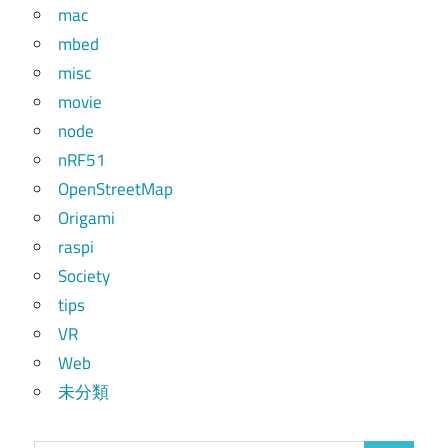
mac
mbed
misc
movie
node
nRF51
OpenStreetMap
Origami
raspi
Society
tips
VR
Web
未分類