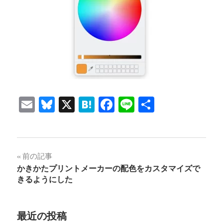
Email
Bluesky
X
Hatena
Facebook
Line
共
有
投
前の記事
かきかたプリントメーカーの配色をカスタマイズで
稿
きるようにした
ナ
ビ
最近の投稿