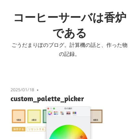
コ
ン
コーヒーサーバは香炉
テ
である
ン
ツ
ごうだまりぽのブログ。計算機の話と、作った物
へ
の記録。
ス
キ
ッ
プ
2025/01/18
custom_palette_picker