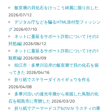
ゲ
飯室層の貝化石をけっこう綺麗に掘り出した
ー
2026/07/12
デジタル庁などを騙るHTML添付型フィッシン
シ
グ
2026/07/10
ョ
ネットに蔓延るサポート詐欺について (その2
ン
対処編)
2026/06/12
ネットに蔓延るサポート詐欺について (その1
観察編)
2026/06/09
狛江市・多摩川沿岸の飯室層で貝の化石を掘
ってきた
2026/04/16
折り紙でステラーダイカイギュウを作る
2026/04/08
多摩川沿いの連光寺層から発掘した鳥類の化
石を昭島市に寄贈した
2026/03/20
折り紙でアーマードコア6のV.IV ラスティの乗