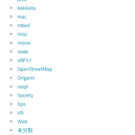
kakikata
mac
mbed
misc
movie
node
nRF51
OpenStreetMap
Origami
raspi
Society
tips
VR
Web
未分類