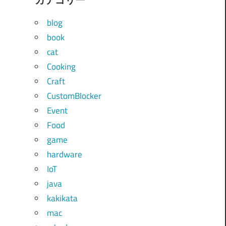
blog
book
cat
Cooking
Craft
CustomBlocker
Event
Food
game
hardware
IoT
java
kakikata
mac