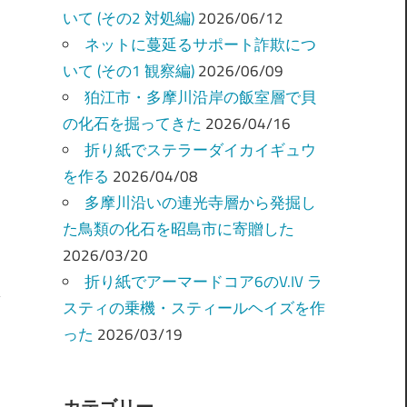
いて (その2 対処編)
2026/06/12
ネットに蔓延るサポート詐欺につ
いて (その1 観察編)
2026/06/09
狛江市・多摩川沿岸の飯室層で貝
の化石を掘ってきた
2026/04/16
折り紙でステラーダイカイギュウ
を作る
2026/04/08
多摩川沿いの連光寺層から発掘し
た鳥類の化石を昭島市に寄贈した
2026/03/20
折り紙でアーマードコア6のV.IV ラ
スティの乗機・スティールヘイズを作
った
2026/03/19
カテゴリー