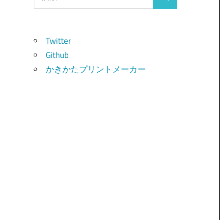
検
索:
索
Twitter
Github
かきかたプリントメーカー