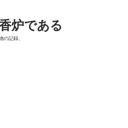
香炉である
物の記録。