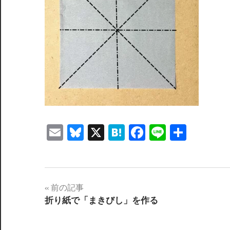
Email
Bluesky
X
Hatena
Facebook
Line
共
有
投
前の記事
折り紙で「まきびし」を作る
稿
ナ