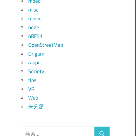
mbed
misc
movie
node
nRF51
OpenStreetMap
Origami
raspi
Society
tips
VR
Web
未分類
検