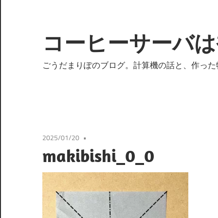
コ
ン
テ
コーヒーサーバは
ン
ツ
ごうだまりぽのブログ。計算機の話と、作った
へ
ス
キ
ッ
プ
2025/01/20
makibishi_0_0