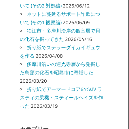
いて (その2 対処編)
2026/06/12
ネットに蔓延るサポート詐欺につ
いて (その1 観察編)
2026/06/09
狛江市・多摩川沿岸の飯室層で貝
の化石を掘ってきた
2026/04/16
折り紙でステラーダイカイギュウ
を作る
2026/04/08
多摩川沿いの連光寺層から発掘し
た鳥類の化石を昭島市に寄贈した
2026/03/20
折り紙でアーマードコア6のV.IV ラ
スティの乗機・スティールヘイズを作
った
2026/03/19
カテゴリー