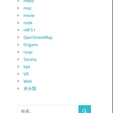
mbed
misc
movie
node
nRF51
OpenStreetMap
Origami
raspi
Society
tips
VR
Web
未分類
検