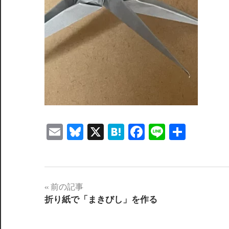
Email
Bluesky
X
Hatena
Facebook
Line
共
有
投
前の記事
折り紙で「まきびし」を作る
稿
ナ