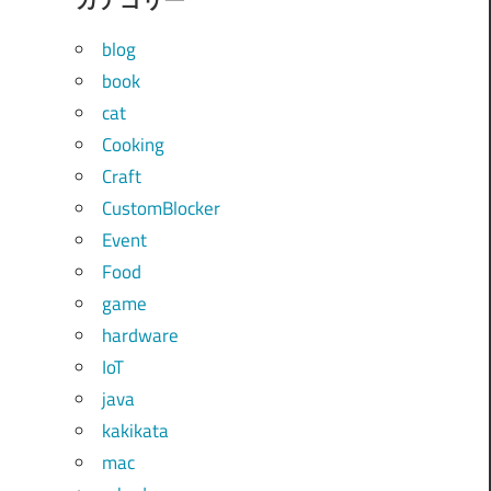
blog
book
cat
Cooking
Craft
CustomBlocker
Event
Food
game
hardware
IoT
java
kakikata
mac