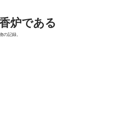
香炉である
物の記録。