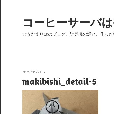
コ
ン
テ
コーヒーサーバは
ン
ツ
ごうだまりぽのブログ。計算機の話と、作った
へ
ス
キ
ッ
プ
2025/01/21
makibishi_detail-5