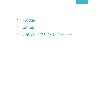
検
索:
索
Twitter
Github
かきかたプリントメーカー