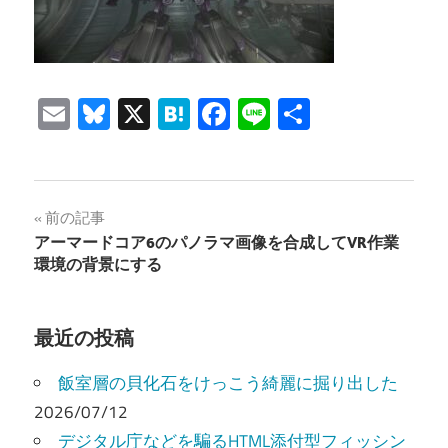
Email
Bluesky
X
Hatena
Facebook
Line
共
有
投
前の記事
アーマードコア6のパノラマ画像を合成してVR作業
稿
環境の背景にする
ナ
ビ
最近の投稿
ゲ
飯室層の貝化石をけっこう綺麗に掘り出した
ー
2026/07/12
デジタル庁などを騙るHTML添付型フィッシン