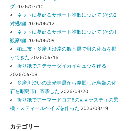
シ
グ
2026/07/10
ョ
ネットに蔓延るサポート詐欺について (その2
ン
対処編)
2026/06/12
ネットに蔓延るサポート詐欺について (その1
観察編)
2026/06/09
狛江市・多摩川沿岸の飯室層で貝の化石を掘
ってきた
2026/04/16
折り紙でステラーダイカイギュウを作る
2026/04/08
多摩川沿いの連光寺層から発掘した鳥類の化
石を昭島市に寄贈した
2026/03/20
折り紙でアーマードコア6のV.IV ラスティの乗
機・スティールヘイズを作った
2026/03/19
カテゴリー