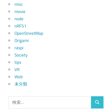
misc
movie
node
nRF51
OpenStreetMap
Origami
raspi
Society
tips
VR
Web
未分類
検
検
索: