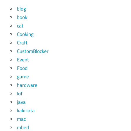
blog
book
cat
Cooking
Craft
CustomBlocker
Event
Food
game
hardware
IoT
java
kakikata
mac
mbed