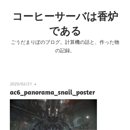
コ
ン
コーヒーサーバは香炉
テ
である
ン
ツ
ごうだまりぽのブログ。計算機の話と、作った物
へ
の記録。
ス
キ
ッ
プ
2025/02/21
ac6_panorama_snail_poster