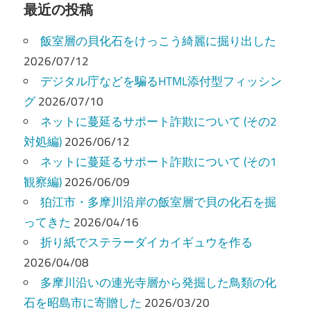
ビ
最近の投稿
ゲ
飯室層の貝化石をけっこう綺麗に掘り出した
ー
2026/07/12
デジタル庁などを騙るHTML添付型フィッシン
シ
グ
2026/07/10
ョ
ネットに蔓延るサポート詐欺について (その2
ン
対処編)
2026/06/12
ネットに蔓延るサポート詐欺について (その1
観察編)
2026/06/09
狛江市・多摩川沿岸の飯室層で貝の化石を掘
ってきた
2026/04/16
折り紙でステラーダイカイギュウを作る
2026/04/08
多摩川沿いの連光寺層から発掘した鳥類の化
石を昭島市に寄贈した
2026/03/20