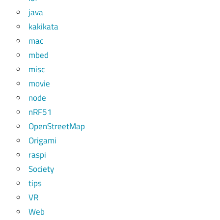
java
kakikata
mac
mbed
misc
movie
node
nRF51
OpenStreetMap
Origami
raspi
Society
tips
VR
Web