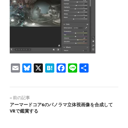
Email
Bluesky
X
Hatena
Facebook
Line
共
有
投
前の記事
アーマードコア6のパノラマ立体視画像を合成して
稿
VRで鑑賞する
ナ