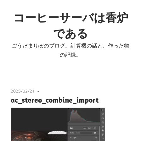
コ
ン
コーヒーサーバは香炉
テ
である
ン
ツ
ごうだまりぽのブログ。計算機の話と、作った物
へ
の記録。
ス
キ
ッ
プ
2025/02/21
ac_stereo_combine_import