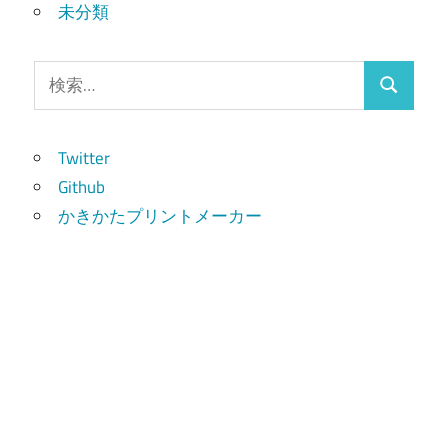
未分類
検
検
索:
索
Twitter
Github
かきかたプリントメーカー