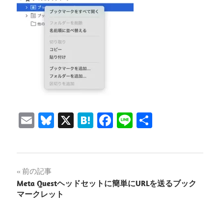
Email
Bluesky
X
Hatena
Facebook
Line
共
有
投
前の記事
Meta Questヘッドセットに簡単にURLを送るブック
稿
マークレット
ナ