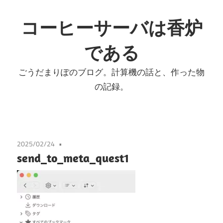
コ
ン
コーヒーサーバは香炉
テ
である
ン
ツ
ごうだまりぽのブログ。計算機の話と、作った物
へ
の記録。
ス
キ
ッ
プ
2025/02/24
send_to_meta_quest1