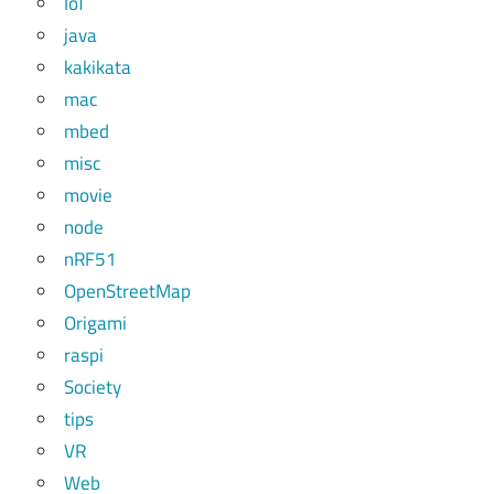
IoT
java
kakikata
mac
mbed
misc
movie
node
nRF51
OpenStreetMap
Origami
raspi
Society
tips
VR
Web