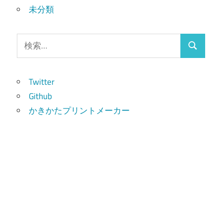
未分類
検
検
索:
索
Twitter
Github
かきかたプリントメーカー