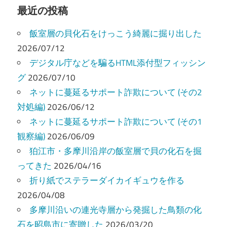
ビ
最近の投稿
ゲ
飯室層の貝化石をけっこう綺麗に掘り出した
ー
2026/07/12
デジタル庁などを騙るHTML添付型フィッシン
シ
グ
2026/07/10
ョ
ネットに蔓延るサポート詐欺について (その2
ン
対処編)
2026/06/12
ネットに蔓延るサポート詐欺について (その1
観察編)
2026/06/09
狛江市・多摩川沿岸の飯室層で貝の化石を掘
ってきた
2026/04/16
折り紙でステラーダイカイギュウを作る
2026/04/08
多摩川沿いの連光寺層から発掘した鳥類の化
石を昭島市に寄贈した
2026/03/20