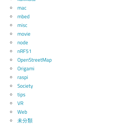
mac
mbed
misc
movie
node
nRF51
OpenStreetMap
Origami
raspi
Society
tips
VR
Web
未分類