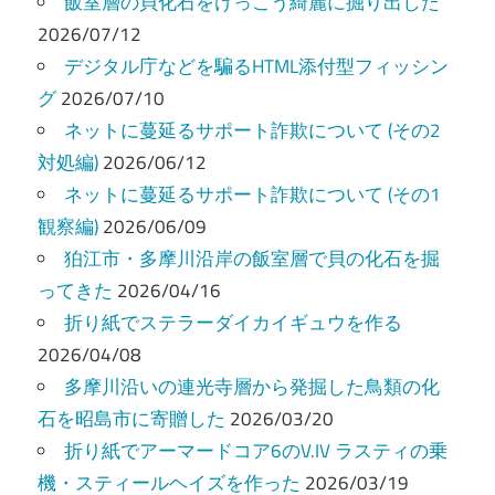
飯室層の貝化石をけっこう綺麗に掘り出した
ー
2026/07/12
デジタル庁などを騙るHTML添付型フィッシン
シ
グ
2026/07/10
ョ
ネットに蔓延るサポート詐欺について (その2
ン
対処編)
2026/06/12
ネットに蔓延るサポート詐欺について (その1
観察編)
2026/06/09
狛江市・多摩川沿岸の飯室層で貝の化石を掘
ってきた
2026/04/16
折り紙でステラーダイカイギュウを作る
2026/04/08
多摩川沿いの連光寺層から発掘した鳥類の化
石を昭島市に寄贈した
2026/03/20
折り紙でアーマードコア6のV.IV ラスティの乗
機・スティールヘイズを作った
2026/03/19