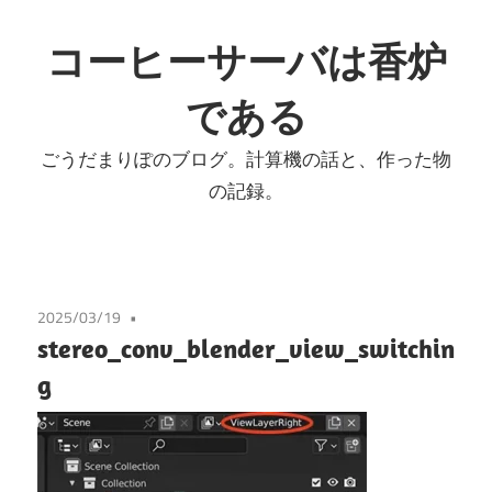
コ
ン
コーヒーサーバは香炉
テ
である
ン
ツ
ごうだまりぽのブログ。計算機の話と、作った物
へ
の記録。
ス
キ
ッ
プ
2025/03/19
stereo_conv_blender_view_switchin
g