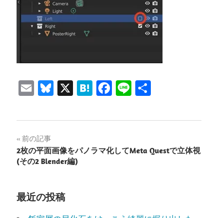
Email
Bluesky
X
Hatena
Facebook
Line
共
有
投
前の記事
2枚の平面画像をパノラマ化してMeta Questで立体視
稿
(その2 Blender編)
ナ
ビ
最近の投稿
ゲ