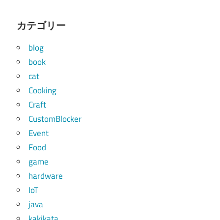
カテゴリー
blog
book
cat
Cooking
Craft
CustomBlocker
Event
Food
game
hardware
IoT
java
kakikata