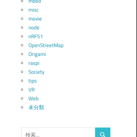
mbed
misc
movie
node
nRF51
OpenStreetMap
Origami
raspi
Society
tips
VR
Web
未分類
検