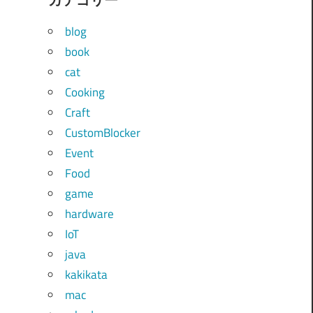
blog
book
cat
Cooking
Craft
CustomBlocker
Event
Food
game
hardware
IoT
java
kakikata
mac