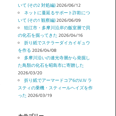
いて (その2 対処編)
2026/06/12
ネットに蔓延るサポート詐欺につ
いて (その1 観察編)
2026/06/09
狛江市・多摩川沿岸の飯室層で貝
の化石を掘ってきた
2026/04/16
折り紙でステラーダイカイギュウ
を作る
2026/04/08
多摩川沿いの連光寺層から発掘し
た鳥類の化石を昭島市に寄贈した
2026/03/20
折り紙でアーマードコア6のV.IV ラ
スティの乗機・スティールヘイズを作
った
2026/03/19
カテゴリー