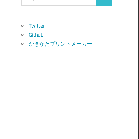
検
索:
索
Twitter
Github
かきかたプリントメーカー