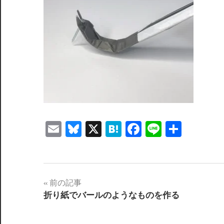
Email
Bluesky
X
Hatena
Facebook
Line
共
有
投
前の記事
折り紙でバールのようなものを作る
稿
ナ