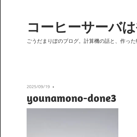
コ
ン
テ
コーヒーサーバは
ン
ツ
ごうだまりぽのブログ。計算機の話と、作った
へ
ス
キ
ッ
プ
2025/09/19
younamono-done3