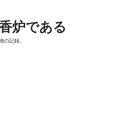
香炉である
物の記録。