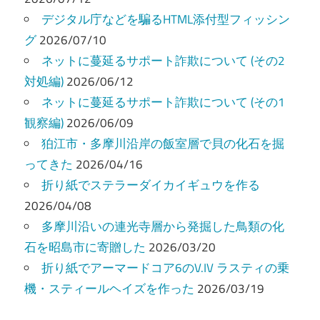
ー
デジタル庁などを騙るHTML添付型フィッシン
グ
2026/07/10
シ
ネットに蔓延るサポート詐欺について (その2
ョ
対処編)
2026/06/12
ン
ネットに蔓延るサポート詐欺について (その1
観察編)
2026/06/09
狛江市・多摩川沿岸の飯室層で貝の化石を掘
ってきた
2026/04/16
折り紙でステラーダイカイギュウを作る
2026/04/08
多摩川沿いの連光寺層から発掘した鳥類の化
石を昭島市に寄贈した
2026/03/20
折り紙でアーマードコア6のV.IV ラスティの乗
機・スティールヘイズを作った
2026/03/19