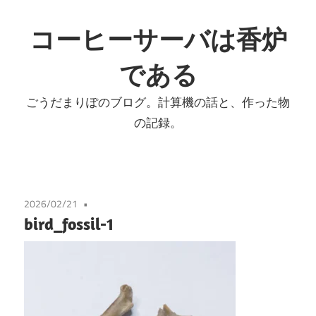
コ
ン
コーヒーサーバは香炉
テ
である
ン
ツ
ごうだまりぽのブログ。計算機の話と、作った物
へ
の記録。
ス
キ
ッ
プ
2026/02/21
bird_fossil-1