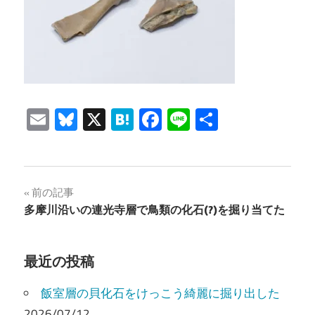
Email
Bluesky
X
Hatena
Facebook
Line
共
有
投
前の記事
多摩川沿いの連光寺層で鳥類の化石(?)を掘り当てた
稿
ナ
最近の投稿
ビ
飯室層の貝化石をけっこう綺麗に掘り出した
ゲ
2026/07/12