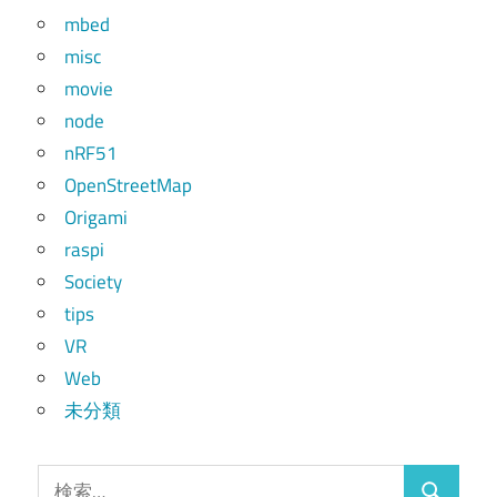
mbed
misc
movie
node
nRF51
OpenStreetMap
Origami
raspi
Society
tips
VR
Web
未分類
検