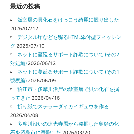
ビ
最近の投稿
ゲ
飯室層の貝化石をけっこう綺麗に掘り出した
ー
2026/07/12
デジタル庁などを騙るHTML添付型フィッシン
シ
グ
2026/07/10
ョ
ネットに蔓延るサポート詐欺について (その2
ン
対処編)
2026/06/12
ネットに蔓延るサポート詐欺について (その1
観察編)
2026/06/09
狛江市・多摩川沿岸の飯室層で貝の化石を掘
ってきた
2026/04/16
折り紙でステラーダイカイギュウを作る
2026/04/08
多摩川沿いの連光寺層から発掘した鳥類の化
石を昭島市に寄贈した
2026/03/20