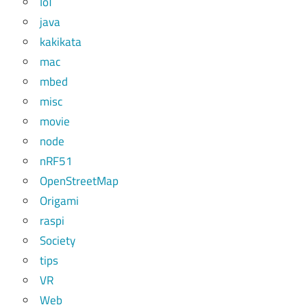
IoT
java
kakikata
mac
mbed
misc
movie
node
nRF51
OpenStreetMap
Origami
raspi
Society
tips
VR
Web