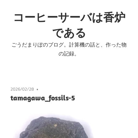
コ
ン
コーヒーサーバは香炉
テ
である
ン
ツ
ごうだまりぽのブログ。計算機の話と、作った物
へ
の記録。
ス
キ
ッ
プ
2026/02/28
tamagawa_fossils-5