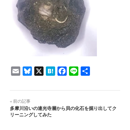
Email
Bluesky
X
Hatena
Facebook
Line
共
有
投
前の記事
多摩川沿いの連光寺層から貝の化石を掘り出してク
稿
リーニングしてみた
ナ