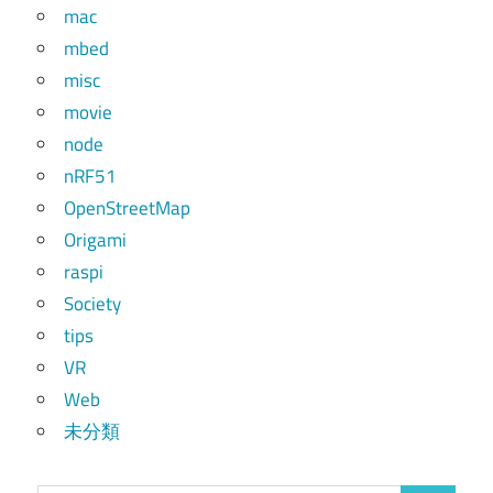
mac
mbed
misc
movie
node
nRF51
OpenStreetMap
Origami
raspi
Society
tips
VR
Web
未分類