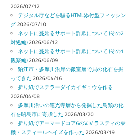
ー
2026/07/12
デジタル庁などを騙るHTML添付型フィッシン
シ
グ
2026/07/10
ョ
ネットに蔓延るサポート詐欺について (その2
ン
対処編)
2026/06/12
ネットに蔓延るサポート詐欺について (その1
観察編)
2026/06/09
狛江市・多摩川沿岸の飯室層で貝の化石を掘
ってきた
2026/04/16
折り紙でステラーダイカイギュウを作る
2026/04/08
多摩川沿いの連光寺層から発掘した鳥類の化
石を昭島市に寄贈した
2026/03/20
折り紙でアーマードコア6のV.IV ラスティの乗
機・スティールヘイズを作った
2026/03/19