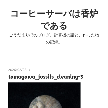
コ
ン
コーヒーサーバは香炉
テ
である
ン
ツ
ごうだまりぽのブログ。計算機の話と、作った物
へ
の記録。
ス
キ
ッ
プ
2026/02/28
tamagawa_fossils_cleaning-3