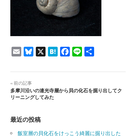
Email
Bluesky
X
Hatena
Facebook
Line
共
有
投
前の記事
多摩川沿いの連光寺層から貝の化石を掘り出してク
稿
リーニングしてみた
ナ
ビ
最近の投稿
ゲ
飯室層の貝化石をけっこう綺麗に掘り出した