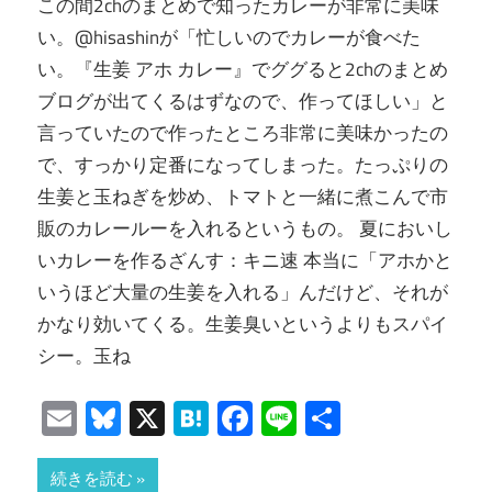
この間2chのまとめで知ったカレーが非常に美味
い。@hisashinが「忙しいのでカレーが食べた
い。『生姜 アホ カレー』でググると2chのまとめ
ブログが出てくるはずなので、作ってほしい」と
言っていたので作ったところ非常に美味かったの
で、すっかり定番になってしまった。たっぷりの
生姜と玉ねぎを炒め、トマトと一緒に煮こんで市
販のカレールーを入れるというもの。 夏においし
いカレーを作るざんす：キニ速 本当に「アホかと
いうほど大量の生姜を入れる」んだけど、それが
かなり効いてくる。生姜臭いというよりもスパイ
シー。玉ね
Email
Bluesky
X
Hatena
Facebook
Line
共
有
続きを読む