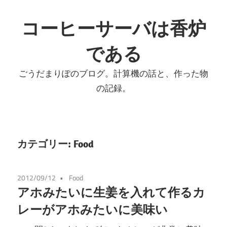
コ
ン
コーヒーサーバは香炉
テ
である
ン
ツ
ごうだまりぽのブログ。計算機の話と、作った物
へ
の記録。
ス
キ
ッ
プ
カテゴリー:
Food
2012/09/12
Food
アホみたいに生姜を入れて作るカ
レーがアホみたいに美味い