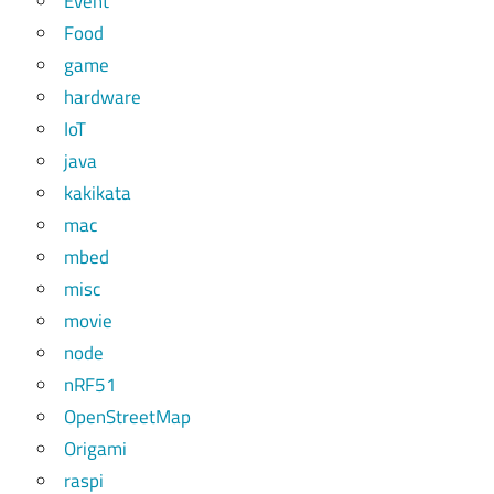
Event
Food
game
hardware
IoT
java
kakikata
mac
mbed
misc
movie
node
nRF51
OpenStreetMap
Origami
raspi