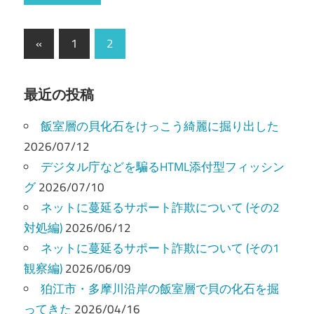
投
前
«
1
2
の
稿
記
の
最近の投稿
事
ペ
飯室層の貝化石をけっこう綺麗に掘り出した
ー
2026/07/12
デジタル庁などを騙るHTML添付型フィッシン
ジ
グ
2026/07/10
送
ネットに蔓延るサポート詐欺について (その2
り
対処編)
2026/06/12
ネットに蔓延るサポート詐欺について (その1
観察編)
2026/06/09
狛江市・多摩川沿岸の飯室層で貝の化石を掘
ってきた
2026/04/16