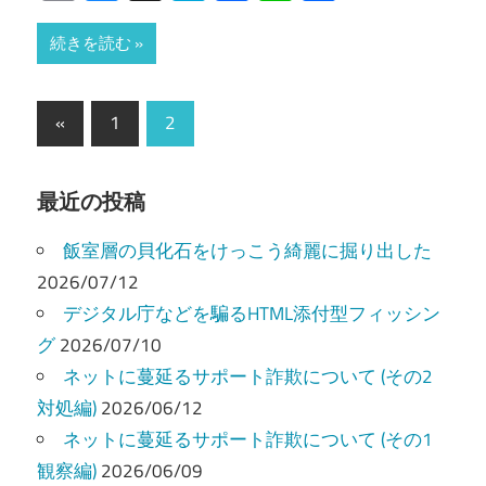
有
続きを読む
投
前
«
1
2
の
稿
記
の
最近の投稿
事
ペ
飯室層の貝化石をけっこう綺麗に掘り出した
ー
2026/07/12
デジタル庁などを騙るHTML添付型フィッシン
ジ
グ
2026/07/10
送
ネットに蔓延るサポート詐欺について (その2
り
対処編)
2026/06/12
ネットに蔓延るサポート詐欺について (その1
観察編)
2026/06/09