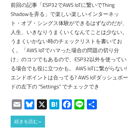
前回の記事「ESP32でAWS IoTに繋いでThing
Shadowを弄る」で楽しい楽しいインターネッ
ト・オブ・シングス体験ができるはずなのだが、
人生、いきなりうまくいくなんてことは少ない。
うまくいかない時のチェックリストを書いてお
く。「AWS IoTでハマった場合の問題の切り分
け」のコツでもあるので、ESP32以外を使ってい
る場合でも役に立つかも。 AWS IoTに繋がらない!
エンドポイントは合ってる? AWS IoTダッシュボー
ドの左下の “Settings” でチェックでき
Email
Bluesky
X
Hatena
Facebook
Line
共
有
続きを読む