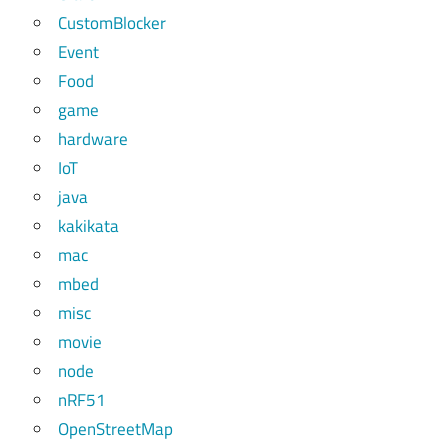
CustomBlocker
Event
Food
game
hardware
IoT
java
kakikata
mac
mbed
misc
movie
node
nRF51
OpenStreetMap