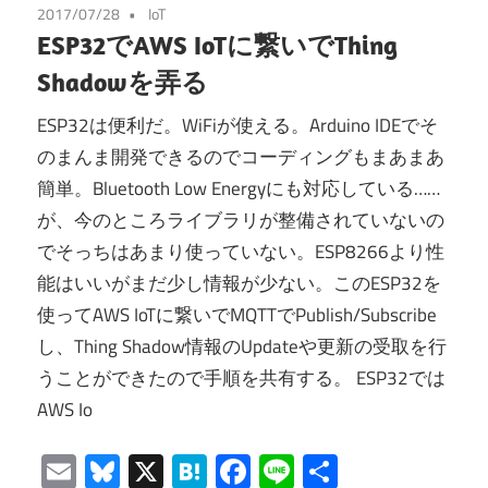
2017/07/28
IoT
ESP32でAWS IoTに繋いでThing
Shadowを弄る
ESP32は便利だ。WiFiが使える。Arduino IDEでそ
のまんま開発できるのでコーディングもまあまあ
簡単。Bluetooth Low Energyにも対応している……
が、今のところライブラリが整備されていないの
でそっちはあまり使っていない。ESP8266より性
能はいいがまだ少し情報が少ない。このESP32を
使ってAWS IoTに繋いでMQTTでPublish/Subscribe
し、Thing Shadow情報のUpdateや更新の受取を行
うことができたので手順を共有する。 ESP32では
AWS Io
Email
Bluesky
X
Hatena
Facebook
Line
共