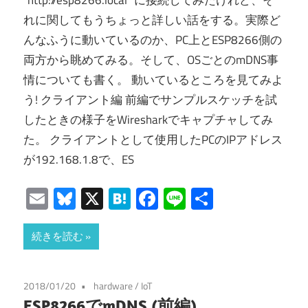
“http://esp8266.local” に接続してみたけれど、そ
れに関してもうちょっと詳しい話をする。実際ど
んなふうに動いているのか、PC上とESP8266側の
両方から眺めてみる。そして、OSごとのmDNS事
情についても書く。 動いているところを見てみよ
う! クライアント編 前編でサンプルスケッチを試
したときの様子をWiresharkでキャプチャしてみ
た。 クライアントとして使用したPCのIPアドレス
が192.168.1.8で、ES
Email
Bluesky
X
Hatena
Facebook
Line
共
有
続きを読む
2018/01/20
hardware
/
IoT
ESP8266でmDNS (前編)