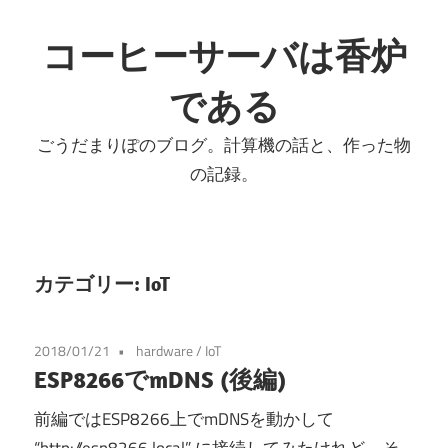
コ
ン
コーヒーサーバは香炉
テ
である
ン
ツ
ごうだまりぽのブログ。計算機の話と、作った物
へ
の記録。
ス
キ
ッ
プ
カテゴリー:
IoT
2018/01/21
hardware
/
IoT
ESP8266でmDNS (後編)
前編ではESP8266上でmDNSを動かして