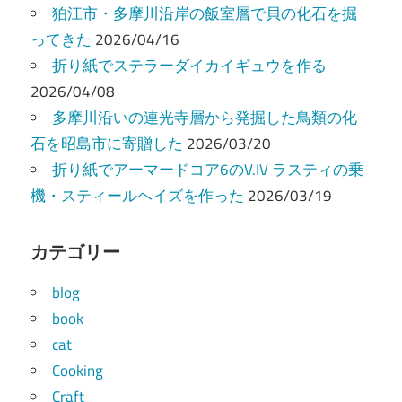
狛江市・多摩川沿岸の飯室層で貝の化石を掘
ってきた
2026/04/16
折り紙でステラーダイカイギュウを作る
2026/04/08
多摩川沿いの連光寺層から発掘した鳥類の化
石を昭島市に寄贈した
2026/03/20
折り紙でアーマードコア6のV.IV ラスティの乗
機・スティールヘイズを作った
2026/03/19
カテゴリー
blog
book
cat
Cooking
Craft