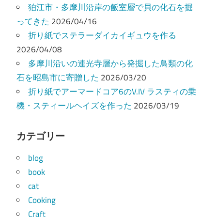
狛江市・多摩川沿岸の飯室層で貝の化石を掘
ってきた
2026/04/16
折り紙でステラーダイカイギュウを作る
2026/04/08
多摩川沿いの連光寺層から発掘した鳥類の化
石を昭島市に寄贈した
2026/03/20
折り紙でアーマードコア6のV.IV ラスティの乗
機・スティールヘイズを作った
2026/03/19
カテゴリー
blog
book
cat
Cooking
Craft