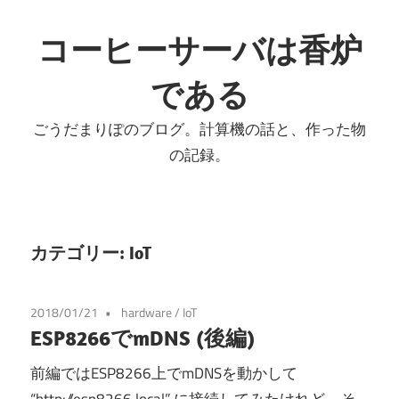
コ
ン
コーヒーサーバは香炉
テ
である
ン
ツ
ごうだまりぽのブログ。計算機の話と、作った物
へ
の記録。
ス
キ
ッ
プ
カテゴリー:
IoT
2018/01/21
hardware
/
IoT
ESP8266でmDNS (後編)
前編ではESP8266上でmDNSを動かして