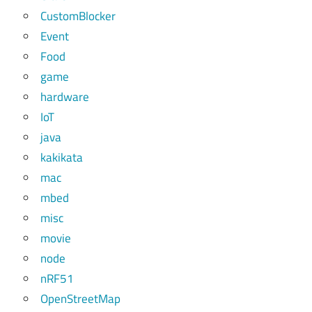
CustomBlocker
Event
Food
game
hardware
IoT
java
kakikata
mac
mbed
misc
movie
node
nRF51
OpenStreetMap