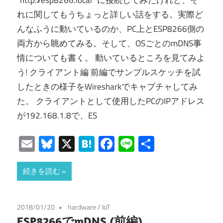
“http://esp8266.local” に接続してみたけれど、そ
れに関してもうちょっと詳しい話をする。実際ど
んなふうに動いているのか、PC上とESP8266側の
両方から眺めてみる。そして、OSごとのmDNS事
情についても書く。 動いているところを見てみよ
う! クライアント編 前編でサンプルスケッチを試
したときの様子をWiresharkでキャプチャしてみ
た。 クライアントとして使用したPCのIPアドレス
が192.168.1.8で、ES
Email
Bluesky
X
Hatena
Facebook
Line
共
有
続きを読む
2018/01/20
hardware
/
IoT
ESP8266でmDNS (前編)