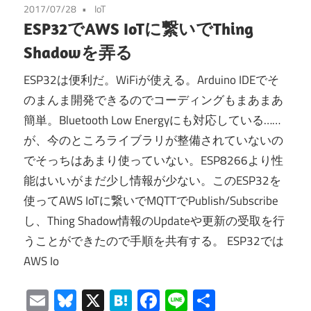
2017/07/28
IoT
ESP32でAWS IoTに繋いでThing
Shadowを弄る
ESP32は便利だ。WiFiが使える。Arduino IDEでそ
のまんま開発できるのでコーディングもまあまあ
簡単。Bluetooth Low Energyにも対応している……
が、今のところライブラリが整備されていないの
でそっちはあまり使っていない。ESP8266より性
能はいいがまだ少し情報が少ない。このESP32を
使ってAWS IoTに繋いでMQTTでPublish/Subscribe
し、Thing Shadow情報のUpdateや更新の受取を行
うことができたので手順を共有する。 ESP32では
AWS Io
Email
Bluesky
X
Hatena
Facebook
Line
共