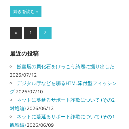
有
続きを読む
投
前
«
1
2
の
稿
記
の
最近の投稿
事
ペ
飯室層の貝化石をけっこう綺麗に掘り出した
ー
2026/07/12
デジタル庁などを騙るHTML添付型フィッシン
ジ
グ
2026/07/10
送
ネットに蔓延るサポート詐欺について (その2
り
対処編)
2026/06/12
ネットに蔓延るサポート詐欺について (その1
観察編)
2026/06/09