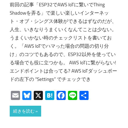
前回の記事「ESP32でAWS IoTに繋いでThing
Shadowを弄る」で楽しい楽しいインターネッ
ト・オブ・シングス体験ができるはずなのだが、
人生、いきなりうまくいくなんてことは少ない。
うまくいかない時のチェックリストを書いてお
く。「AWS IoTでハマった場合の問題の切り分
け」のコツでもあるので、ESP32以外を使ってい
る場合でも役に立つかも。 AWS IoTに繋がらない!
エンドポイントは合ってる? AWS IoTダッシュボー
ドの左下の “Settings” でチェックでき
Email
Bluesky
X
Hatena
Facebook
Line
共
有
続きを読む