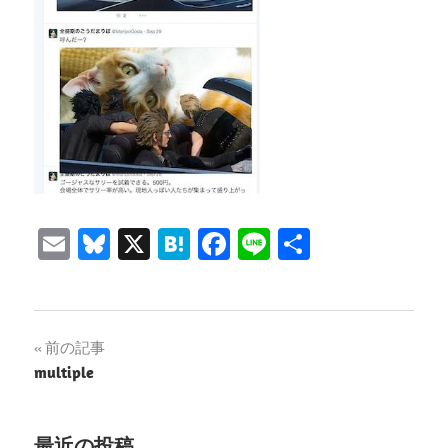
Email
Bluesky
X
Hatena
Facebook
Line
共
有
投
前の記事
multiple
稿
ナ
最近の投稿