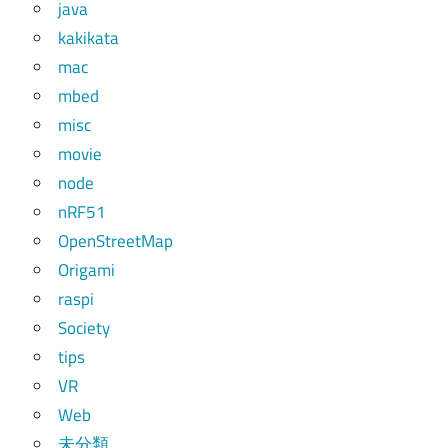
java
kakikata
mac
mbed
misc
movie
node
nRF51
OpenStreetMap
Origami
raspi
Society
tips
VR
Web
未分類