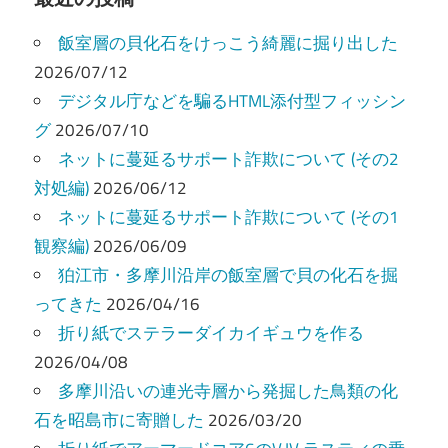
ビ
飯室層の貝化石をけっこう綺麗に掘り出した
ゲ
2026/07/12
ー
デジタル庁などを騙るHTML添付型フィッシン
グ
2026/07/10
シ
ネットに蔓延るサポート詐欺について (その2
ョ
対処編)
2026/06/12
ン
ネットに蔓延るサポート詐欺について (その1
観察編)
2026/06/09
狛江市・多摩川沿岸の飯室層で貝の化石を掘
ってきた
2026/04/16
折り紙でステラーダイカイギュウを作る
2026/04/08
多摩川沿いの連光寺層から発掘した鳥類の化
石を昭島市に寄贈した
2026/03/20