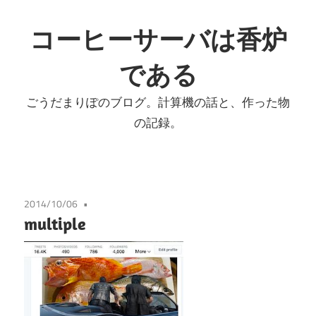
コ
ン
コーヒーサーバは香炉
テ
である
ン
ツ
ごうだまりぽのブログ。計算機の話と、作った物
へ
の記録。
ス
キ
ッ
プ
2014/10/06
multiple