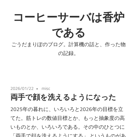
コ
ン
コーヒーサーバは香炉
テ
である
ン
ツ
ごうだまりぽのブログ。計算機の話と、作った物
へ
の記録。
ス
キ
ッ
プ
2026/01/22
misc
両手で顔を洗えるようになった
2025年の暮れに、いろいろと2026年の目標を立
てた。筋トレの数値目標とか、もっと抽象度の高
いものとか、いろいろである。その中のひとつに
「両手で顔を洗えるようにする」 というものがあ