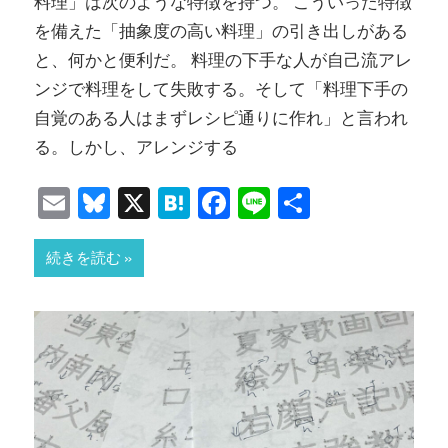
料理」は次のような特徴を持つ。 こういった特徴
を備えた「抽象度の高い料理」の引き出しがある
と、何かと便利だ。 料理の下手な人が自己流アレ
ンジで料理をして失敗する。そして「料理下手の
自覚のある人はまずレシピ通りに作れ」と言われ
る。しかし、アレンジする
Email
Bluesky
X
Hatena
Facebook
Line
共
有
続きを読む