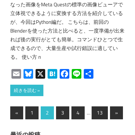
なった画像をMeta Questの標準の画像ビューアで
立体視できるように変換する方法を紹介している
が、今回はPython編だ。 こちらは、前回の
Blenderを使った方法と比べると、一度準備が出来
れば後の実行がとても簡単。コマンドひとつで生
成できるので、大量生産や試行錯誤に適してい
る。 使い方 n
Email
Bluesky
X
Hatena
Facebook
Line
共
有
続きを読む
投
前
次
«
1
2
3
4
…
13
»
の
の
稿
記
記
最近の投稿