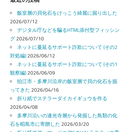
の
事
事
ペ
飯室層の貝化石をけっこう綺麗に掘り出した
ー
2026/07/12
デジタル庁などを騙るHTML添付型フィッシン
ジ
グ
2026/07/10
送
ネットに蔓延るサポート詐欺について (その2
り
対処編)
2026/06/12
ネットに蔓延るサポート詐欺について (その1
観察編)
2026/06/09
狛江市・多摩川沿岸の飯室層で貝の化石を掘
ってきた
2026/04/16
折り紙でステラーダイカイギュウを作る
2026/04/08
多摩川沿いの連光寺層から発掘した鳥類の化
石を昭島市に寄贈した
2026/03/20