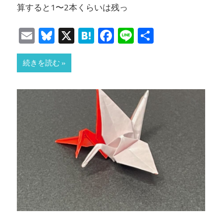
算すると1〜2本くらいは残っ
Email
Bluesky
X
Hatena
Facebook
Line
共
有
続きを読む