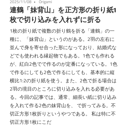
2025/11/08
Origami
連鶴「妹背山」を正方形の折り紙1
枚で切り込みを入れずに折る
1枚の折り紙で複数の折り鶴を折る「連鶴」の一
種に、「妹背山」というのがある。2羽の左右に
並んで身を寄せ合った形になっており、結婚式な
どでも使われる縁起物でもある。1色でも作れる
が、紅白2色でで作るのが定番になっている。1色
で作るにしても2色で作るにしても、基本的に縦
横比1:2の折り紙を使う。また、2色で折る場合は
2羽の境目のところに切り込みを入れる必要があ
る。今回の記事では、通常、細長い紙に切り込み
を入れて作る2色の妹背山を、 で折ってみる。不
切正方形1枚折りというやつである。 私は特に不
切正方形1枚にこだ