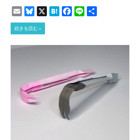
Email
Bluesky
X
Hatena
Facebook
Line
共
有
続きを読む