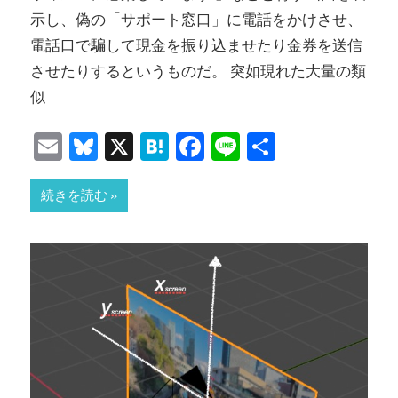
示し、偽の「サポート窓口」に電話をかけさせ、
電話口で騙して現金を振り込ませたり金券を送信
させたりするというものだ。 突如現れた大量の類
似
Email
Bluesky
X
Hatena
Facebook
Line
共
有
続きを読む