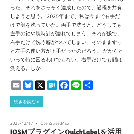
った。それをさっそく達成したので、過程を共有
しようと思う。 2025年まで、私は今まで右手だ
けで顔を洗っていた。両手で洗うと、どうしても
左手の袖や腕時計が濡れてしまう。それが嫌で、
右手だけで洗う癖がついてしまい、そのままずっ
と左手の使い方が下手だったのだろう。 だからと
いって特に困るわけでもない。右手だけでも顔は
洗える。しか
Email
Bluesky
X
Hatena
Facebook
Line
共
有
続きを読む
2025/12/17
OpenStreetMap
JOSMプラグインQuickLabelを活用