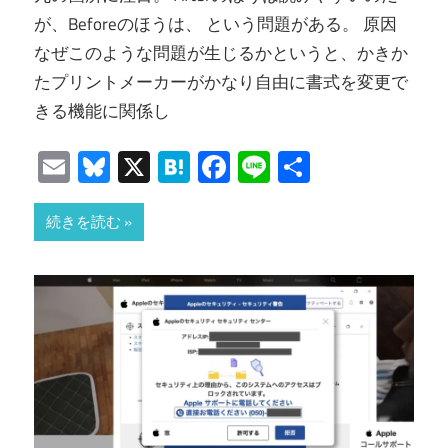
が、Beforeのほうは、 という問題がある。 原因
なぜこのような問題が生じるかというと、かきか
たプリントメーカーがかなり自由に書式を変更で
きる機能に関係し
Email
Bluesky
X
Hatena
Facebook
Line
共
有
続きを読む