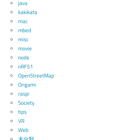
java
kakikata
mac
mbed
misc
movie
node
nRF51
OpenStreetMap
Origami
raspi
Society
tips
VR
Web
未分類