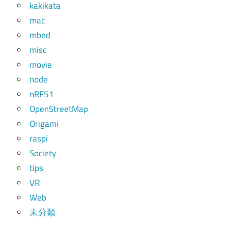
kakikata
mac
mbed
misc
movie
node
nRF51
OpenStreetMap
Origami
raspi
Society
tips
VR
Web
未分類