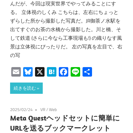
んだが、今回は現実世界でやってみることにす
る。 立体視のしくみ こちらは、左右にちょっと
ずらした所から撮影した写真だ。JR御茶ノ水駅を
出てすぐのお茶の水橋から撮影した。川と橋、そ
して鉄道 (さらに今なら工事現場も!) の織りなす風
景は立体視にぴったりだ。 左の写真を左目で、右
の写
Email
Bluesky
X
Hatena
Facebook
Line
共
有
続きを読む
2025/02/24
VR
/
Web
Meta Questヘッドセットに簡単に
URLを送るブックマークレット