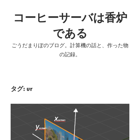
コ
ン
コーヒーサーバは香炉
テ
である
ン
ツ
ごうだまりぽのブログ。計算機の話と、作った物
へ
の記録。
ス
キ
ッ
プ
タグ:
vr