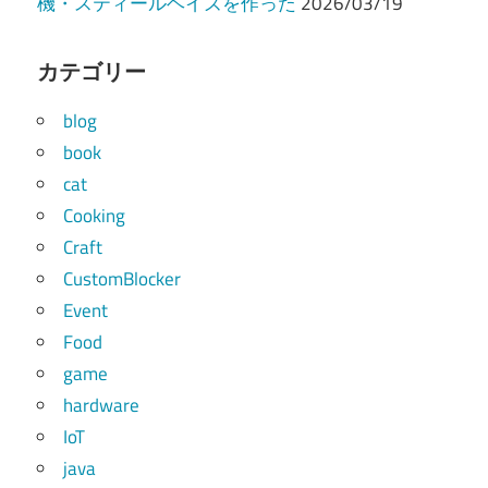
機・スティールヘイズを作った
2026/03/19
カテゴリー
blog
book
cat
Cooking
Craft
CustomBlocker
Event
Food
game
hardware
IoT
java