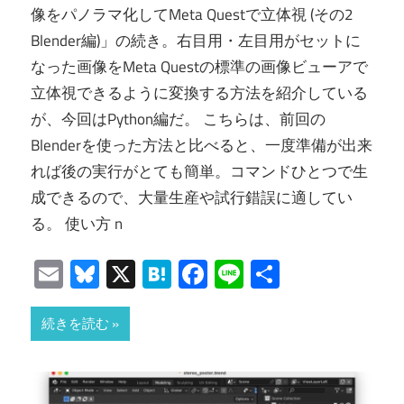
像をパノラマ化してMeta Questで立体視 (その2
Blender編)」の続き。右目用・左目用がセットに
なった画像をMeta Questの標準の画像ビューアで
立体視できるように変換する方法を紹介している
が、今回はPython編だ。 こちらは、前回の
Blenderを使った方法と比べると、一度準備が出来
れば後の実行がとても簡単。コマンドひとつで生
成できるので、大量生産や試行錯誤に適してい
る。 使い方 n
Email
Bluesky
X
Hatena
Facebook
Line
共
有
続きを読む