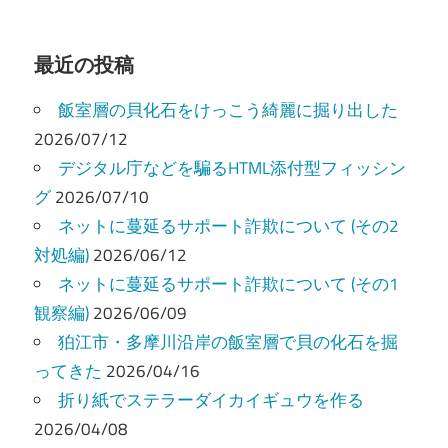
ビ
ゲ
最近の投稿
ー
飯室層の貝化石をけっこう綺麗に掘り出した
シ
2026/07/12
ョ
デジタル庁などを騙るHTML添付型フィッシン
ン
グ
2026/07/10
ネットに蔓延るサポート詐欺について (その2
対処編)
2026/06/12
ネットに蔓延るサポート詐欺について (その1
観察編)
2026/06/09
狛江市・多摩川沿岸の飯室層で貝の化石を掘
ってきた
2026/04/16
折り紙でステラーダイカイギュウを作る
2026/04/08