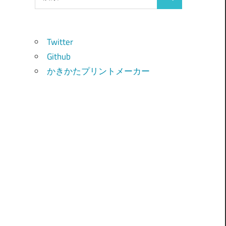
検
索:
索
Twitter
Github
かきかたプリントメーカー