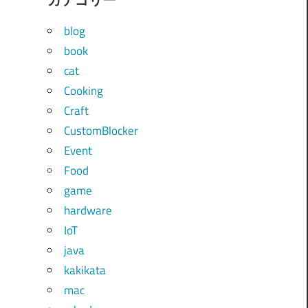
blog
book
cat
Cooking
Craft
CustomBlocker
Event
Food
game
hardware
IoT
java
kakikata
mac