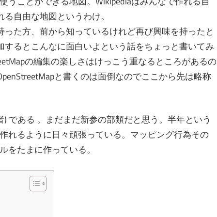
ことができる地図。Wikipediaはみんなで作れる自
なで作れる自由な地図というわけ。
に興味を持った方、前から知っているけれど再び興味を持ったと
編集に参加するとこんなに面白いよという話をちょっと書いてみ
StreetMapの編集の楽しさはけっこう重なるところがあるの
enStreetMapと書くのは面倒なのでここから先は略称
者) である 。まだまだ新参の部類だと思う。半年という
作れるように日々頑張っている。マッピング行為その
ルをたまに作っている。