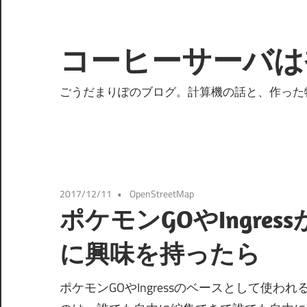
コ
ン
テ
コーヒーサーバは
ン
ツ
ごうだまりぽのブログ。計算機の話と、作った
へ
ス
キ
ッ
プ
2017/12/11
OpenStreetMap
ポケモンGOやIngress
に興味を持ったら
ポケモンGOやIngressのベースとして使われ