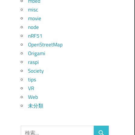
mbed
misc
movie
node
nRF51
OpenStreetMap
Origami
raspi
Society
tips
VR
Web
未分類
検