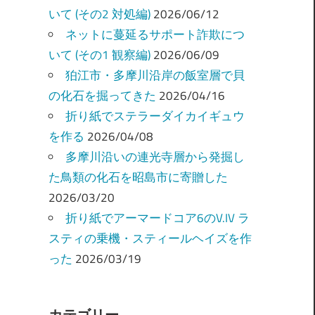
いて (その2 対処編)
2026/06/12
ネットに蔓延るサポート詐欺につ
いて (その1 観察編)
2026/06/09
狛江市・多摩川沿岸の飯室層で貝
の化石を掘ってきた
2026/04/16
折り紙でステラーダイカイギュウ
を作る
2026/04/08
多摩川沿いの連光寺層から発掘し
た鳥類の化石を昭島市に寄贈した
2026/03/20
折り紙でアーマードコア6のV.IV ラ
スティの乗機・スティールヘイズを作
った
2026/03/19
カテゴリー