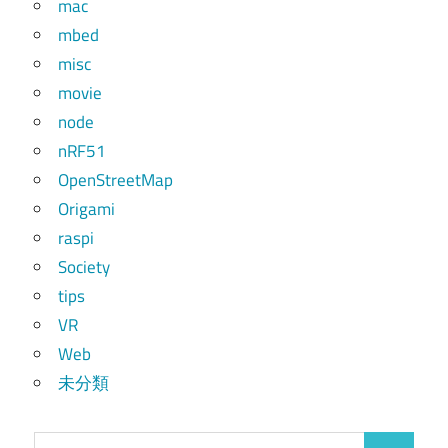
mac
mbed
misc
movie
node
nRF51
OpenStreetMap
Origami
raspi
Society
tips
VR
Web
未分類
検