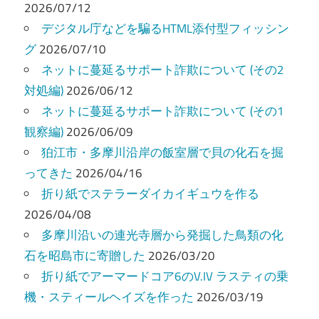
ー
2026/07/12
デジタル庁などを騙るHTML添付型フィッシン
シ
グ
2026/07/10
ョ
ネットに蔓延るサポート詐欺について (その2
ン
対処編)
2026/06/12
ネットに蔓延るサポート詐欺について (その1
観察編)
2026/06/09
狛江市・多摩川沿岸の飯室層で貝の化石を掘
ってきた
2026/04/16
折り紙でステラーダイカイギュウを作る
2026/04/08
多摩川沿いの連光寺層から発掘した鳥類の化
石を昭島市に寄贈した
2026/03/20
折り紙でアーマードコア6のV.IV ラスティの乗
機・スティールヘイズを作った
2026/03/19