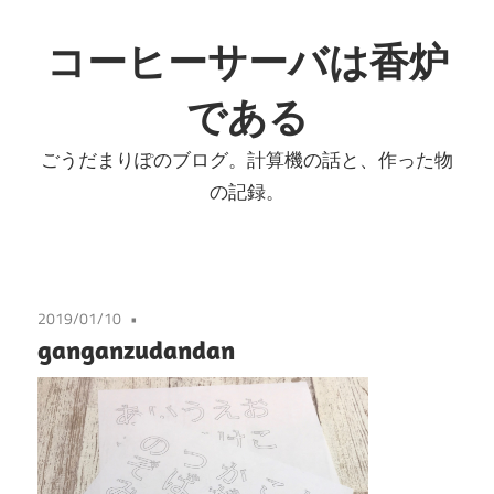
コ
ン
コーヒーサーバは香炉
テ
である
ン
ツ
ごうだまりぽのブログ。計算機の話と、作った物
へ
の記録。
ス
キ
ッ
プ
2019/01/10
ganganzudandan