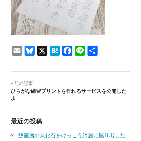
Email
Bluesky
X
Hatena
Facebook
Line
共
有
投
前の記事
ひらがな練習プリントを作れるサービスを公開した
稿
よ
ナ
ビ
最近の投稿
ゲ
飯室層の貝化石をけっこう綺麗に掘り出した