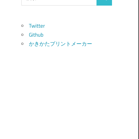
検
索:
索
Twitter
Github
かきかたプリントメーカー