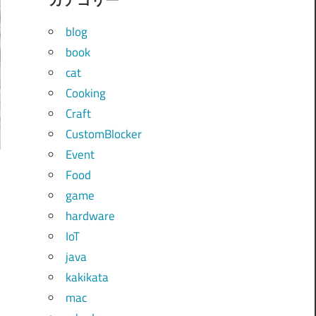
blog
book
cat
Cooking
Craft
CustomBlocker
Event
Food
game
hardware
IoT
java
kakikata
mac