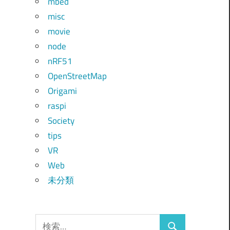
mbed
misc
movie
node
nRF51
OpenStreetMap
Origami
raspi
Society
tips
VR
Web
未分類
検