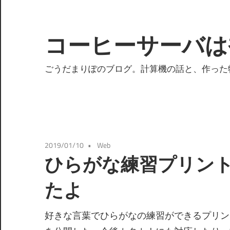
コ
ン
テ
コーヒーサーバは
ン
ツ
ごうだまりぽのブログ。計算機の話と、作った
へ
ス
キ
ッ
プ
2019/01/10
Web
ひらがな練習プリン
たよ
好きな言葉でひらがなの練習ができるプリン