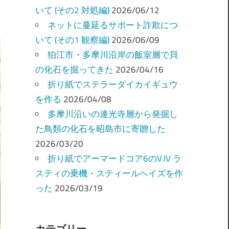
いて (その2 対処編)
2026/06/12
ネットに蔓延るサポート詐欺につ
いて (その1 観察編)
2026/06/09
狛江市・多摩川沿岸の飯室層で貝
の化石を掘ってきた
2026/04/16
折り紙でステラーダイカイギュウ
を作る
2026/04/08
多摩川沿いの連光寺層から発掘し
た鳥類の化石を昭島市に寄贈した
2026/03/20
折り紙でアーマードコア6のV.IV ラ
スティの乗機・スティールヘイズを作
った
2026/03/19
カテゴリー