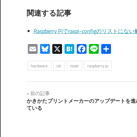
関連する記事
Raspberry Piでraspi-configのリ
Email
Bluesky
X
Hatena
Facebook
Line
共
有
hardware
iot
node
raspberry pi
投
前の記事
かきかたプリントメーカーのアップデートを進
稿
ている
ナ
ビ