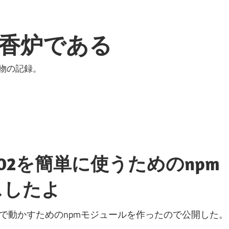
香炉である
物の記録。
AU7802を簡単に使うためのnpm
スしたよ
ry Piで動かすためのnpmモジュールを作ったので公開した。