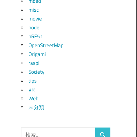
mbed
misc
movie
node
nRF51
OpenStreetMap
Origami
raspi
Society
tips
VR
Web
る
未分類
検