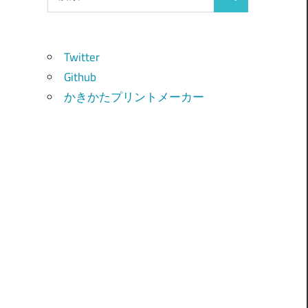
検
索:
索
Twitter
Github
かきかたプリントメーカー