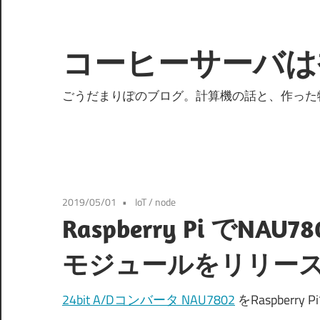
コ
ン
テ
コーヒーサーバは
ン
ツ
ごうだまりぽのブログ。計算機の話と、作った
へ
ス
キ
ッ
プ
2019/05/01
IoT
/
node
Raspberry Pi でN
モジュールをリリー
24bit A/Dコンバータ NAU7802
をRaspber