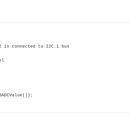
 is connected to I2C.1 bus

l

ADCValue());
