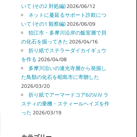
いて (その2 対処編)
2026/06/12
ネットに蔓延るサポート詐欺につ
いて (その1 観察編)
2026/06/09
狛江市・多摩川沿岸の飯室層で貝
の化石を掘ってきた
2026/04/16
折り紙でステラーダイカイギュウ
を作る
2026/04/08
多摩川沿いの連光寺層から発掘し
た鳥類の化石を昭島市に寄贈した
2026/03/20
折り紙でアーマードコア6のV.IV ラ
スティの乗機・スティールヘイズを作
った
2026/03/19
カテゴリー