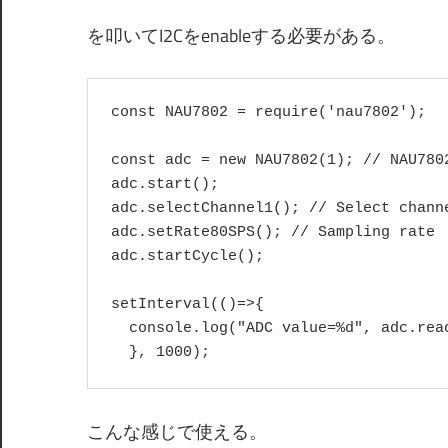
を叩いてI2Cをenableする必要がある。
const NAU7802 = require('nau7802');

const adc = new NAU7802(1); // NAU7802
adc.start();

adc.selectChannel1(); // Select channe
adc.setRate80SPS(); // Sampling rate

adc.startCycle();

setInterval(()=>{

  console.log("ADC value=%d", adc.read
  }, 1000);
こんな感じで使える。