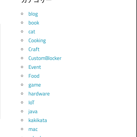
blog
book
cat
Cooking
Craft
CustomBlocker
Event
Food
game
hardware
IoT
java
kakikata
mac