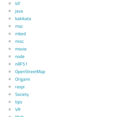
IoT
java
kakikata
mac
mbed
misc
movie
node
nRF51
OpenStreetMap
Origami
raspi
Society
tips
VR
Web