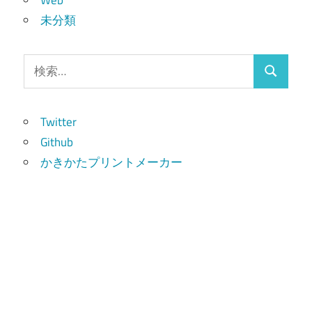
未分類
検
検
索:
索
Twitter
Github
かきかたプリントメーカー