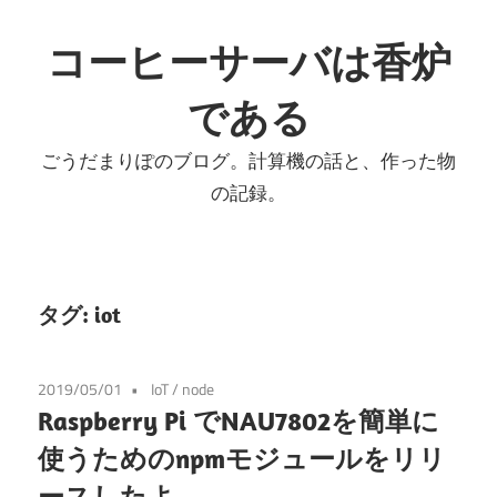
コ
ン
コーヒーサーバは香炉
テ
である
ン
ツ
ごうだまりぽのブログ。計算機の話と、作った物
へ
の記録。
ス
キ
ッ
プ
タグ:
iot
2019/05/01
IoT
/
node
Raspberry Pi でNAU7802を簡単に
使うためのnpmモジュールをリリ
ースしたよ