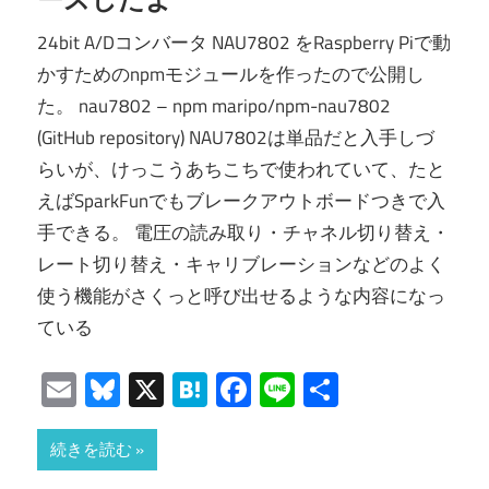
24bit A/Dコンバータ NAU7802 をRaspberry Piで動
かすためのnpmモジュールを作ったので公開し
た。 nau7802 – npm maripo/npm-nau7802
(GitHub repository) NAU7802は単品だと入手しづ
らいが、けっこうあちこちで使われていて、たと
えばSparkFunでもブレークアウトボードつきで入
手できる。 電圧の読み取り・チャネル切り替え・
レート切り替え・キャリブレーションなどのよく
使う機能がさくっと呼び出せるような内容になっ
ている
Email
Bluesky
X
Hatena
Facebook
Line
共
有
続きを読む