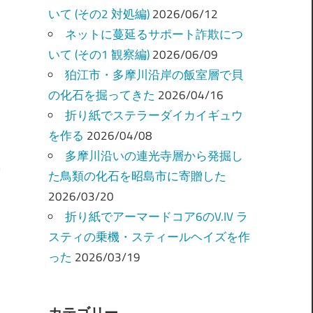
いて (その2 対処編)
2026/06/12
ネットに蔓延るサポート詐欺につ
いて (その1 観察編)
2026/06/09
狛江市・多摩川沿岸の飯室層で貝
の化石を掘ってきた
2026/04/16
折り紙でステラーダイカイギュウ
を作る
2026/04/08
多摩川沿いの連光寺層から発掘し
た鳥類の化石を昭島市に寄贈した
2026/03/20
折り紙でアーマードコア6のV.IV ラ
スティの乗機・スティールヘイズを作
った
2026/03/19
カテゴリー