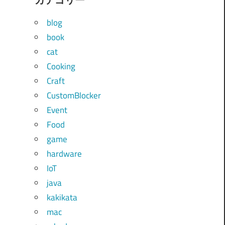
blog
book
cat
Cooking
Craft
CustomBlocker
Event
Food
game
hardware
IoT
java
kakikata
mac