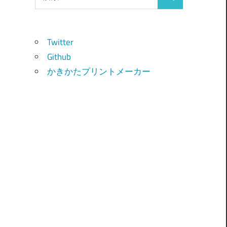
検
索:
索
Twitter
Github
かきかたプリントメーカー