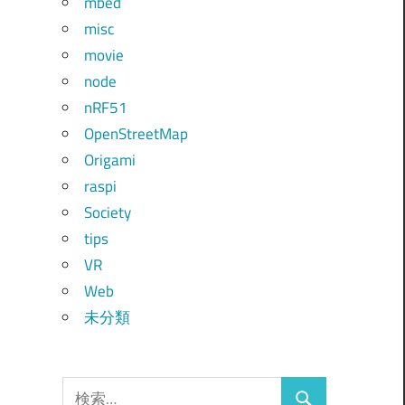
mbed
misc
movie
node
nRF51
OpenStreetMap
Origami
raspi
Society
tips
VR
Web
未分類
検