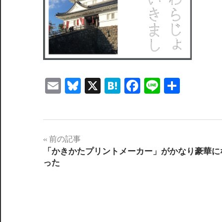
Email
Bluesky
X
Hatena
Facebook
Line
共
有
投
前の記事
「かきかたプリントメーカー」がかなり豪華に
稿
った
ナ
ビ
ゲ