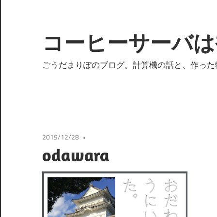
コ
ン
テ
コーヒーサーバは
ン
ツ
ごうだまりぽのブログ。計算機の話と、作った
へ
ス
キ
ッ
プ
2019/12/28
odawara