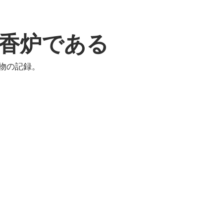
香炉である
物の記録。