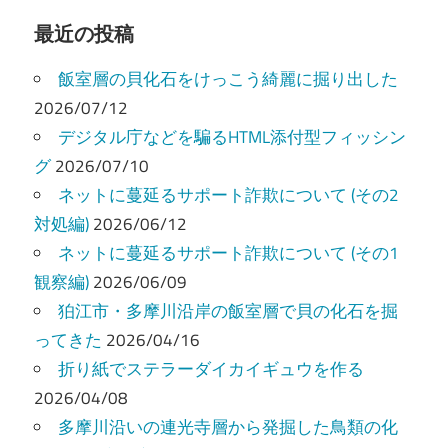
ー
最近の投稿
シ
飯室層の貝化石をけっこう綺麗に掘り出した
ョ
2026/07/12
デジタル庁などを騙るHTML添付型フィッシン
ン
グ
2026/07/10
ネットに蔓延るサポート詐欺について (その2
対処編)
2026/06/12
ネットに蔓延るサポート詐欺について (その1
観察編)
2026/06/09
狛江市・多摩川沿岸の飯室層で貝の化石を掘
ってきた
2026/04/16
折り紙でステラーダイカイギュウを作る
2026/04/08
多摩川沿いの連光寺層から発掘した鳥類の化