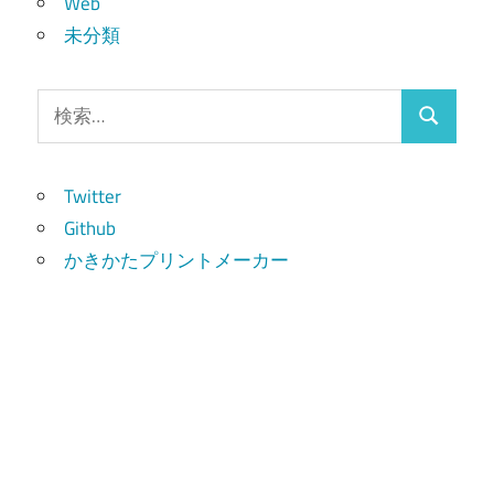
Web
未分類
検
検
索:
索
Twitter
Github
かきかたプリントメーカー