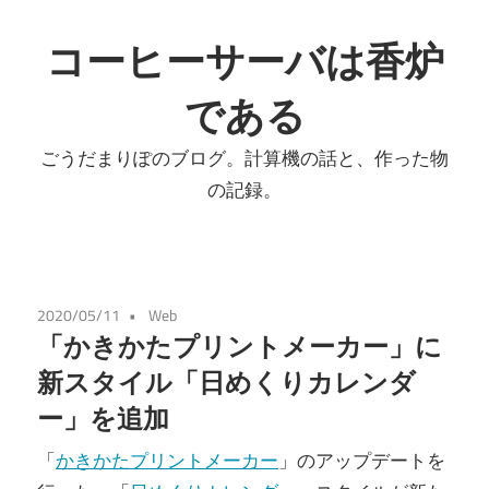
コ
ン
コーヒーサーバは香炉
テ
である
ン
ツ
ごうだまりぽのブログ。計算機の話と、作った物
へ
の記録。
ス
キ
ッ
プ
2020/05/11
Web
「かきかたプリントメーカー」に
新スタイル「日めくりカレンダ
ー」を追加
「
かきかたプリントメーカー
」のアップデートを