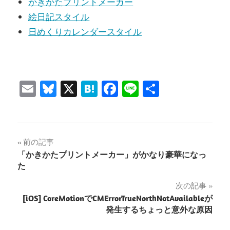
かきかたプリントメーカー
絵日記スタイル
日めくりカレンダースタイル
Email
Bluesky
X
Hatena
Facebook
Line
共
有
投
前の記事
「かきかたプリントメーカー」がかなり豪華になっ
稿
た
ナ
次の記事
[iOS] CoreMotionでCMErrorTrueNorthNotAvailableが
ビ
発生するちょっと意外な原因
ゲ