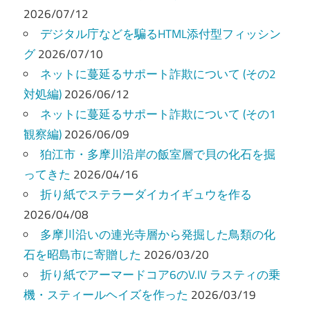
ー
2026/07/12
デジタル庁などを騙るHTML添付型フィッシン
シ
グ
2026/07/10
ョ
ネットに蔓延るサポート詐欺について (その2
ン
対処編)
2026/06/12
ネットに蔓延るサポート詐欺について (その1
観察編)
2026/06/09
狛江市・多摩川沿岸の飯室層で貝の化石を掘
ってきた
2026/04/16
折り紙でステラーダイカイギュウを作る
2026/04/08
多摩川沿いの連光寺層から発掘した鳥類の化
石を昭島市に寄贈した
2026/03/20
折り紙でアーマードコア6のV.IV ラスティの乗
機・スティールヘイズを作った
2026/03/19