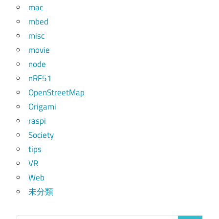
mac
mbed
misc
movie
node
nRF51
OpenStreetMap
Origami
raspi
Society
tips
VR
Web
未分類