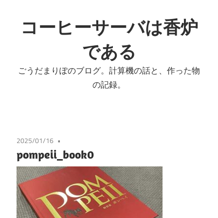
コ
ン
コーヒーサーバは香炉
テ
である
ン
ツ
ごうだまりぽのブログ。計算機の話と、作った物
へ
の記録。
ス
キ
ッ
プ
2025/01/16
pompeii_book0