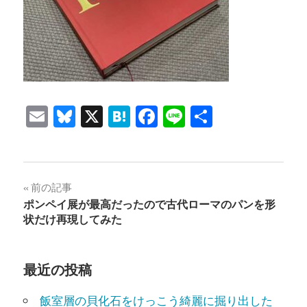
Email
Bluesky
X
Hatena
Facebook
Line
共
有
投
前の記事
ポンペイ展が最高だったので古代ローマのパンを形
稿
状だけ再現してみた
ナ
ビ
最近の投稿
ゲ
飯室層の貝化石をけっこう綺麗に掘り出した