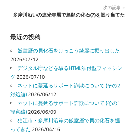
ナ
次の記事
多摩川沿いの連光寺層で鳥類の化石(?)を掘り当てた
ビ
ゲ
最近の投稿
ー
飯室層の貝化石をけっこう綺麗に掘り出した
シ
2026/07/12
ョ
デジタル庁などを騙るHTML添付型フィッシン
ン
グ
2026/07/10
ネットに蔓延るサポート詐欺について (その2
対処編)
2026/06/12
ネットに蔓延るサポート詐欺について (その1
観察編)
2026/06/09
狛江市・多摩川沿岸の飯室層で貝の化石を掘
ってきた
2026/04/16