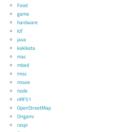
Food
game
hardware
IoT
java
kakikata
mac
mbed
misc
movie
node
nRF51
OpenStreetMap
Origami
raspi