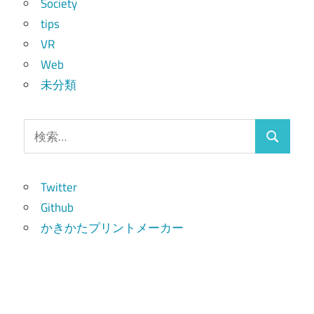
Society
tips
VR
Web
未分類
検
検
索:
索
Twitter
Github
かきかたプリントメーカー