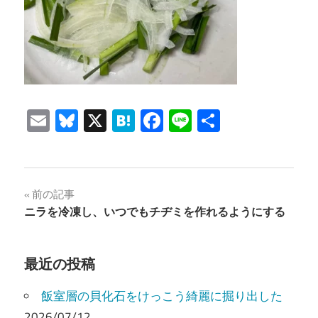
Email
Bluesky
X
Hatena
Facebook
Line
共
有
投
前の記事
ニラを冷凍し、いつでもチヂミを作れるようにする
稿
ナ
最近の投稿
ビ
飯室層の貝化石をけっこう綺麗に掘り出した
ゲ
2026/07/12