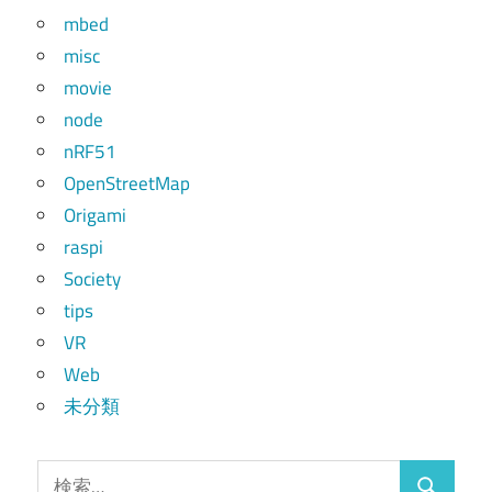
mbed
misc
movie
node
nRF51
OpenStreetMap
Origami
raspi
Society
tips
VR
Web
未分類
検