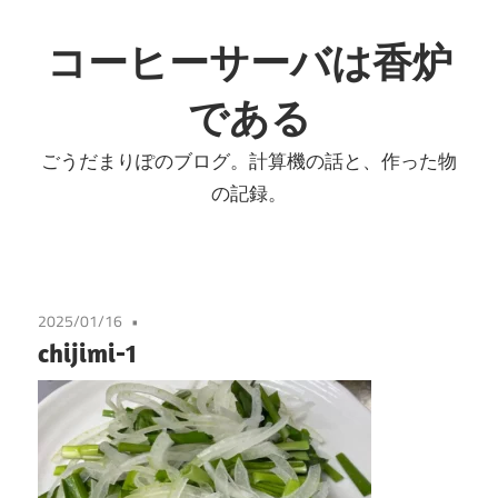
コ
ン
コーヒーサーバは香炉
テ
である
ン
ツ
ごうだまりぽのブログ。計算機の話と、作った物
へ
の記録。
ス
キ
ッ
プ
2025/01/16
chijimi-1