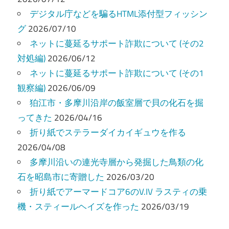
ー
デジタル庁などを騙るHTML添付型フィッシン
グ
2026/07/10
シ
ネットに蔓延るサポート詐欺について (その2
ョ
対処編)
2026/06/12
ン
ネットに蔓延るサポート詐欺について (その1
観察編)
2026/06/09
狛江市・多摩川沿岸の飯室層で貝の化石を掘
ってきた
2026/04/16
折り紙でステラーダイカイギュウを作る
2026/04/08
多摩川沿いの連光寺層から発掘した鳥類の化
石を昭島市に寄贈した
2026/03/20
折り紙でアーマードコア6のV.IV ラスティの乗
機・スティールヘイズを作った
2026/03/19