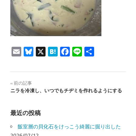
Email
Bluesky
X
Hatena
Facebook
Line
共
有
投
前の記事
ニラを冷凍し、いつでもチヂミを作れるようにする
稿
ナ
最近の投稿
ビ
飯室層の貝化石をけっこう綺麗に掘り出した
ゲ
2026/07/12