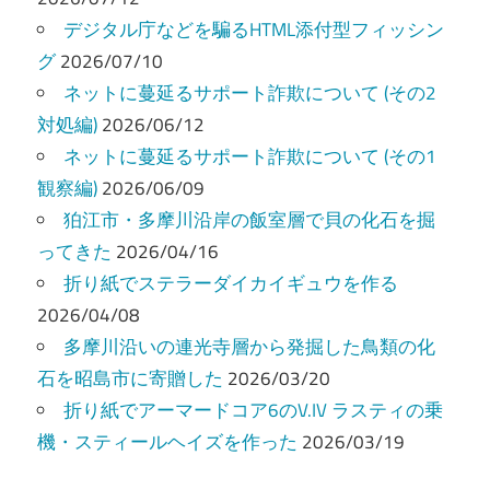
ー
デジタル庁などを騙るHTML添付型フィッシン
グ
2026/07/10
シ
ネットに蔓延るサポート詐欺について (その2
ョ
対処編)
2026/06/12
ン
ネットに蔓延るサポート詐欺について (その1
観察編)
2026/06/09
狛江市・多摩川沿岸の飯室層で貝の化石を掘
ってきた
2026/04/16
折り紙でステラーダイカイギュウを作る
2026/04/08
多摩川沿いの連光寺層から発掘した鳥類の化
石を昭島市に寄贈した
2026/03/20
折り紙でアーマードコア6のV.IV ラスティの乗
機・スティールヘイズを作った
2026/03/19