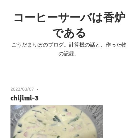
コ
ン
コーヒーサーバは香炉
テ
である
ン
ツ
ごうだまりぽのブログ。計算機の話と、作った物
へ
の記録。
ス
キ
ッ
プ
2022/08/07
chijimi-3