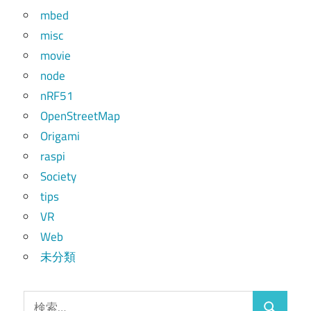
mbed
misc
movie
node
nRF51
OpenStreetMap
Origami
raspi
Society
tips
VR
Web
未分類
検