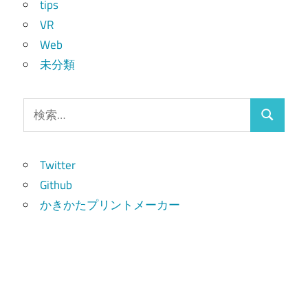
tips
VR
Web
未分類
検
検
索:
索
Twitter
Github
かきかたプリントメーカー