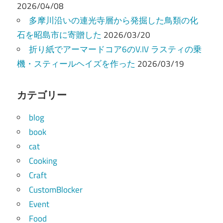
2026/04/08
多摩川沿いの連光寺層から発掘した鳥類の化
石を昭島市に寄贈した
2026/03/20
折り紙でアーマードコア6のV.IV ラスティの乗
機・スティールヘイズを作った
2026/03/19
カテゴリー
blog
book
cat
Cooking
Craft
CustomBlocker
Event
Food