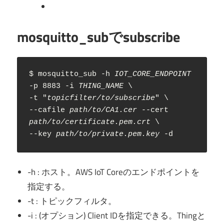
mosquitto_subでsubscribe
$ mosquitto_sub -h 
IOT_CORE_ENDPOINT
-p 8883 -i 
THING_NAME
 \

-t "
topicfilter/to/subscribe
" \

--cafile 
path/to/CA1.cer
 --cert 
path/to/certificate.pem.crt
 \

--key 
path/to/private.pem.key
 -d
-h : ホスト。AWS IoT Coreのエンドポイントを
指定する。
-t : トピックフィルタ。
-i : (オプション) Client IDを指定できる。Thingと