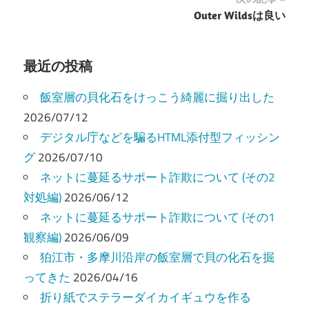
Outer Wildsは良い
ビ
ゲ
最近の投稿
ー
飯室層の貝化石をけっこう綺麗に掘り出した
シ
2026/07/12
ョ
デジタル庁などを騙るHTML添付型フィッシン
ン
グ
2026/07/10
ネットに蔓延るサポート詐欺について (その2
対処編)
2026/06/12
ネットに蔓延るサポート詐欺について (その1
観察編)
2026/06/09
狛江市・多摩川沿岸の飯室層で貝の化石を掘
ってきた
2026/04/16
折り紙でステラーダイカイギュウを作る