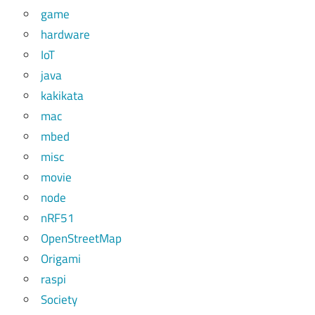
game
hardware
IoT
java
kakikata
mac
mbed
misc
movie
node
nRF51
OpenStreetMap
Origami
raspi
Society