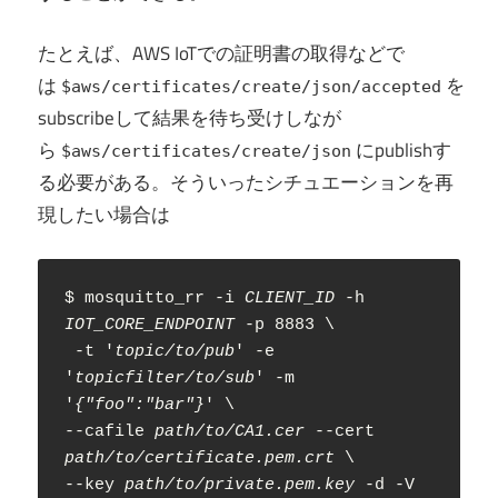
たとえば、AWS IoTでの証明書の取得などで
は
を
$aws/certificates/create/json/accepted
subscribeして結果を待ち受けしなが
ら
にpublishす
$aws/certificates/create/json
る必要がある。そういったシチュエーションを再
現したい場合は
$ mosquitto_rr -i 
CLIENT_ID
 -h 
IOT_CORE_ENDPOINT
 -p 8883 \

 -t '
topic/to/pub
' -e 
'
topicfilter/to/sub
' -m 
'
{"foo":"bar"}
' \

--cafile 
path/to/CA1.cer
 --cert 
path/to/certificate.pem.crt
 \

--key 
path/to/private.pem.key
 -d -V 