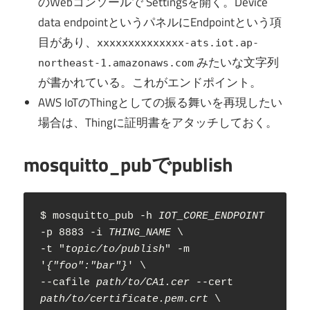
のWebコンソールで Settingsを開く。Device
data endpointというパネルにEndpointという項
目があり、
xxxxxxxxxxxxxx-ats.iot.ap-
みたいな文字列
northeast-1.amazonaws.com
が書かれている。これがエンドポイント。
AWS IoTのThingとしての振る舞いを再現したい
場合は、Thingに証明書をアタッチしておく。
mosquitto_pubでpublish
$ mosquitto_pub -h 
IOT_CORE_ENDPOINT
-p 8883 -i 
THING_NAME
 \

-t "
topic/to/publish
" -m 
'
{"foo":"bar"}
' \

--cafile 
path/to/CA1.cer
 --cert 
path/to/certificate.pem.crt
 \
