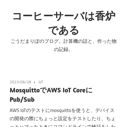
コ
ン
コーヒーサーバは香炉
テ
である
ン
ツ
ごうだまりぽのブログ。計算機の話と、作った物
へ
の記録。
ス
キ
ッ
プ
2023/06/28
IoT
MosquittoでAWS IoT Coreに
Pub/Sub
AWS IoTのテストにmosquittoを使うと、デバイス
の開発の際にちょっと設定をテストしたり、ちょ
っとハマったときにコマンドラインで検証をした